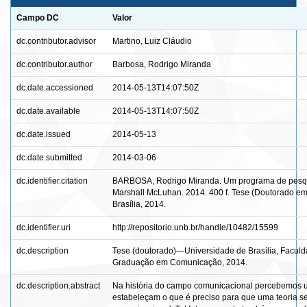
Campo DC
Valor
dc.contributor.advisor
Martino, Luiz Cláudio
dc.contributor.author
Barbosa, Rodrigo Miranda
dc.date.accessioned
2014-05-13T14:07:50Z
dc.date.available
2014-05-13T14:07:50Z
dc.date.issued
2014-05-13
dc.date.submitted
2014-03-06
dc.identifier.citation
BARBOSA, Rodrigo Miranda. Um programa de pesquis
Marshall McLuhan. 2014. 400 f. Tese (Doutorado e
Brasília, 2014.
dc.identifier.uri
http://repositorio.unb.br/handle/10482/15599
dc.description
Tese (doutorado)—Universidade de Brasília, Facu
Graduação em Comunicação, 2014.
dc.description.abstract
Na história do campo comunicacional percebemos um
estabeleçam o que é preciso para que uma teoria 