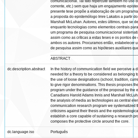
comunicacional. Tal fato repercute também no uso d
corrente, etc.) sem que haja um engajamento episte
presente tese propõe a elaboração de um programa
a proposta do epistemólogo Imre Lakatos a partir d
Marshall McLuhan. Autores, estes últimos, que se 
enquanto tecnologias como elementos centrais par
um programa de pesquisa comunicacional sistematiz
assim como as críticas a estas teses e os pontos de
ambos os autores. Procuramos então, estabelecer 
de pesquisa assim como as hipóteses auxiliares qu
________________________________________
ABSTRACT
dc.description.abstract
In the history of communication field we perceive a diff
needed for a theory to be considered as belonging to 
the use of loose designations (school, tradition, cur
to give rigor denominations. This thesis proposes 
program under the guidance of the proposal by the e
Canadians Harold Adams Innis and Marshall McLuha
the analysis of media as technologies as central ele
communication research program we systematized the
criticisms against their thesis and the epistemologic
establish a core capable of sustaining a research pr
composes the protective circle around the core.
dc.language.iso
Português