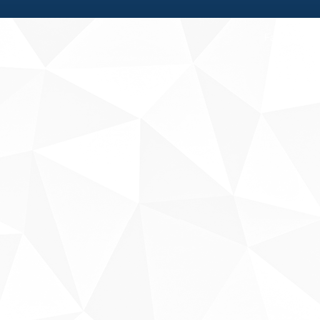
Fale conosco
Sobre