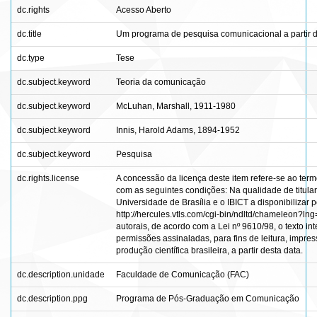
dc.rights
Acesso Aberto
dc.title
Um programa de pesquisa comunicacional a partir d
dc.type
Tese
dc.subject.keyword
Teoria da comunicação
dc.subject.keyword
McLuhan, Marshall, 1911-1980
dc.subject.keyword
Innis, Harold Adams, 1894-1952
dc.subject.keyword
Pesquisa
dc.rights.license
A concessão da licença deste item refere-se ao ter
com as seguintes condições: Na qualidade de titular 
Universidade de Brasília e o IBICT a disponibilizar 
http://hercules.vtls.com/cgi-bin/ndltd/chameleon?ln
autorais, de acordo com a Lei nº 9610/98, o texto in
permissões assinaladas, para fins de leitura, impre
produção científica brasileira, a partir desta data.
dc.description.unidade
Faculdade de Comunicação (FAC)
dc.description.ppg
Programa de Pós-Graduação em Comunicação