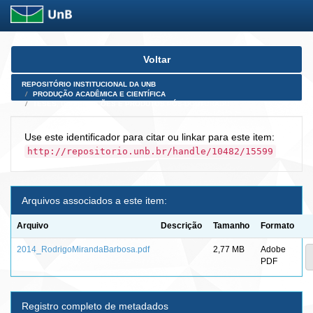
Skip
Voltar
navigation
REPOSITÓRIO INSTITUCIONAL DA UNB
PRODUÇÃO ACADÊMICA E CIENTÍFICA
TESES, DISSERTAÇÕES E PRODUTOS PÓS-DOUTORADO
Use este identificador para citar ou linkar para este item:
http://repositorio.unb.br/handle/10482/15599
Arquivos associados a este item:
Arquivo
Descrição
Tamanho
Formato
2014_RodrigoMirandaBarbosa.pdf
2,77 MB
Adobe
PDF
Registro completo de metadados