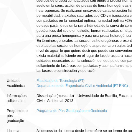
cuerpos de prueba compactados con energía proctor normal 
suelo en la construcción de presas de tierra homogéneas y
heterogéneas. Se realizaron ensayos de caracterización fí
permeabilidad, triaxiales saturados tipo CD y microscopia 
compactados en la humedad óptima, humedad óptima +2% 
de esos parámetros en la rama húmeda de la curva de com
geotécnicos del suelo en estudio, fueron realizadas simulac
para una presa homogénea y para una presa heterogénea 
En términos generales las secciones heterogéneas present
otro lado las secciones homogéneas presentaron bajos fact
nivel de agua, lo que quiere decir que puede ser convenien
exista material suficiente en el lugar de las obras para hac
cuidados necesarios con la selección del equipo de compac
sellamiento de las áreas compactadas y acompañamiento p
las fases de construcción y operación.
Unidade
Faculdade de Tecnologia (FT)
Acadêmica:
Departamento de Engenharia Civil e Ambiental (FT ENC)
Informações
Dissertação (mestrado)—Universidade de Brasília, Faculd
adicionais:
Civil e Ambiental, 2013.
Programa de
Programa de Pós-Graduação em Geotecnia
pós-
graduação:
Licença:
A concessão da licença deste item refere-se ao termo de a