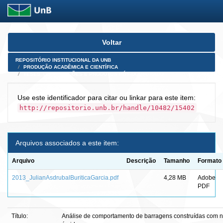
Skip
Voltar
navigation
REPOSITÓRIO INSTITUCIONAL DA UNB
PRODUÇÃO ACADÊMICA E CIENTÍFICA
TESES, DISSERTAÇÕES E PRODUTOS PÓS-DOUTORADO
Use este identificador para citar ou linkar para este item:
http://repositorio.unb.br/handle/10482/15402
Arquivos associados a este item:
Arquivo
Descrição
Tamanho
Formato
2013_JulianAsdrubalBuriticaGarcia.pdf
4,28 MB
Adobe
PDF
Título:
Análise de comportamento de barragens construídas com n