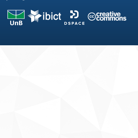
Fale conosco
Sobre