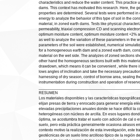
characteristics and reduce the water content. This practice u
dams. This context has motivated this research. Here, the geot
properties are determined. Several tests were performed i
energy to analyze the behavior of this type of soil in the 
material, in zoned earth dams. Tests like physical characte
permeability, triaxial compression CD and scanning electr
optimum moisture content, optimum moisture content +2% 
as well to analyze the variation of these parameters in the
parameters of the soil were established, numerical simulati
for a homogeneous earth dam and a zoned earth dam, conside
material on the wet side. The analyzes of zoned sections s
other hand the homogeneous sections built with this materia
drawdown, which means it can be convenient , while there is s
lows angles of inclination and take the necessary precautio
harnessing of dry season, control of borrow area, sealing 
instrumentation during construction and operation of reservo
______________________________________________
RESUMEN
Los materiales disponibles y las características topográfica
elijan presas de tierra y enrocado para generar energía elé
elevadas precipitaciones anuales donde se hace difícil la 
heterogéneas con núcleos de arcilla. En esos lugares do
óptima, se acostumbra tratar el suelo con adición de cal o e
suelo, pero esta práctica generalmente ocasiona atrasos en 
contexto motivo la realización de esta investigación, este 
geotécnicas de un suelo limo arcilloso típico de la región d