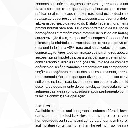
zonadas com núcleos argilosos. Nesses lugares onde a umi
tratar o solo com cal ou gradear para alterar as suas caract
prática geralmente causa atrasos nas construções deste ti
realização desta pesquisa, esta pesquisa apresenta a det
silto-argiloso típico da região do Distrito Federal. Foram
proctor normal para analisar o comportamento desse tipo d
homogêneas e também como material de núcleo em barrage
caracterização física, compactação, compressão oedométrica
microscopia eletrônica de varredura em corpos de prova 
e na umidade ótima +5%, para analisar a variação desses
compactação. Após a determinação dos parâmetros geotéc
seções típicas hipotéticas, para uma barragem de terra h
considerando diferentes condições de umidade de compact
análises de seções zonadas apresentaram um comportament
seções homogêneas construídas com esse material, aprese
rebaixamento rápido, o que quer dizer que podem ser conv
suficiente no local, para fazer taludes um pouco mais aba
escolha do equipamento de compactação, aproveitamento d
selagem das áreas compactadas e acompanhamento por me
fases de construção e operação.
______________________________________________
ABSTRACT
Available materials and topographic features of Brazil, have
dams to generate electricity. Nevertheless there are rainy re
homogeneous earth dams and zoned earth dams with core cla
soil moisture content is higher than the optimum, soil treatm