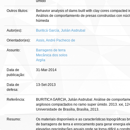
úmido
Outros títulos:
Behavior analysis of dams built with clay cores compacted i
Análisis de comportamiento de presas construidas con núcl
húmeda
Autor(es):
Buriticá García, Julián Asdrubal
Orientador(es):
Assis, André Pacheco de
Assunto:
Barragens de terra
Mecânica dos solos
Argila
Data de
31-Mar-2014
publicação:
Data de
13-Set-2013
defesa:
Referência:
BURITICA GARCIA, Julián Asdrubal. Análise de comportame
argilosos compactados no ramo super úmido. 2013. xxi, 124
Universidade de Brasília, Brasília, 2013.
Resumo:
Os materiais disponíveis e as características topográficas
de barragens de terra e enrocamento para gerar energia e
elevadas precipitações anuais onde se torna difícil a con