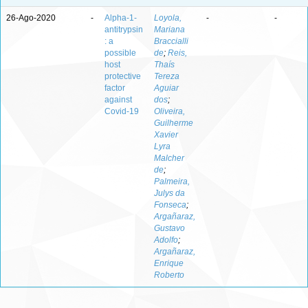
26-Ago-2020
-
Alpha‐1‐
Loyola,
-
-
antitrypsin
Mariana
: a
Braccialli
possible
de
;
Reis,
host
Thaís
protective
Tereza
factor
Aguiar
against
dos
;
Covid‐19
Oliveira,
Guilherme
Xavier
Lyra
Malcher
de
;
Palmeira,
Julys da
Fonseca
;
Argañaraz,
Gustavo
Adolfo
;
Argañaraz,
Enrique
Roberto