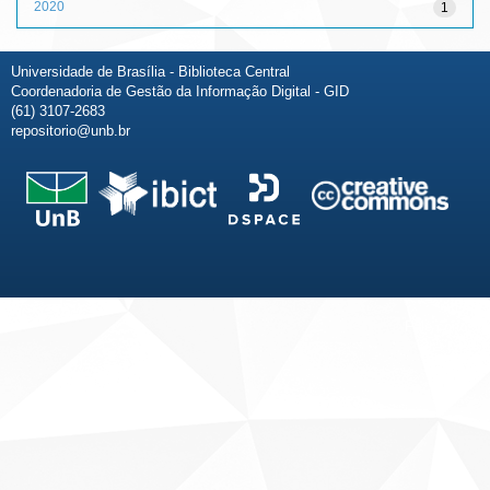
2020
1
Universidade de Brasília - Biblioteca Central
Coordenadoria de Gestão da Informação Digital - GID
(61) 3107-2683
repositorio@unb.br
Fale conosco
Sobre