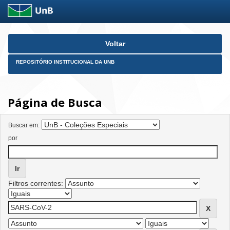
Skip
Voltar
navigation
REPOSITÓRIO INSTITUCIONAL DA UNB
Página de Busca
Buscar em:
por
Filtros correntes: