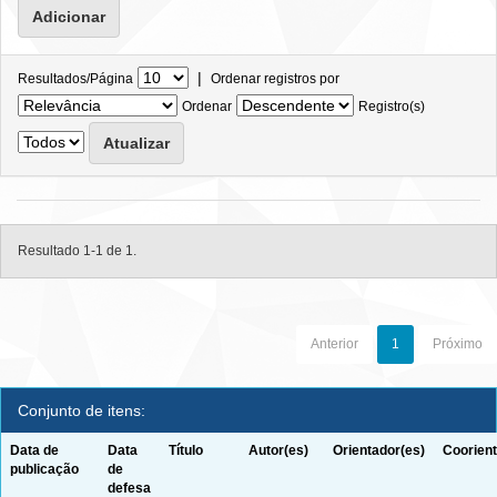
|
Resultados/Página
Ordenar registros por
Ordenar
Registro(s)
Resultado 1-1 de 1.
Anterior
1
Próximo
Conjunto de itens:
Data de
Data
Título
Autor(es)
Orientador(es)
Coorient
publicação
de
defesa