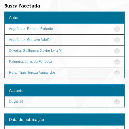
Busca facetada
Autor
Argañaraz, Enrique Roberto
1
Argañaraz, Gustavo Adolfo
1
Oliveira, Guilherme Xavier Lyra M...
1
Palmeira, Julys da Fonseca
1
Reis, Thaís Tereza Aguiar dos
1
Assunto
Covid-19
1
Data de publicação