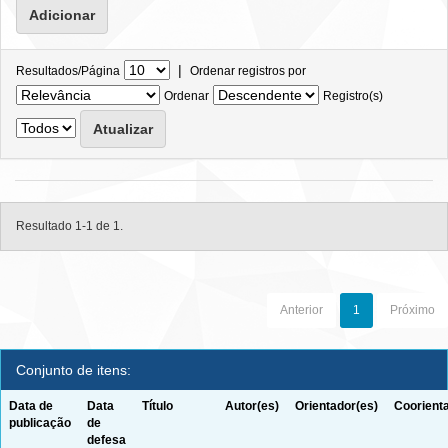
|
Resultados/Página
Ordenar registros por
Ordenar
Registro(s)
Resultado 1-1 de 1.
Anterior
1
Próximo
Conjunto de itens:
Data de
Data
Título
Autor(es)
Orientador(es)
Coorient
publicação
de
defesa