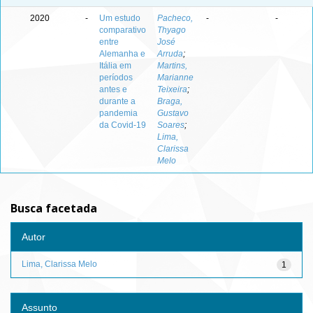
2020
-
Um estudo
Pacheco,
-
-
comparativo
Thyago
entre
José
Alemanha e
Arruda
;
Itália em
Martins,
períodos
Marianne
antes e
Teixeira
;
durante a
Braga,
pandemia
Gustavo
da Covid-19
Soares
;
Lima,
Clarissa
Melo
Busca facetada
Autor
Lima, Clarissa Melo
1
Assunto