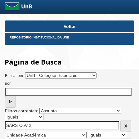
Skip
Voltar
navigation
REPOSITÓRIO INSTITUCIONAL DA UNB
Página de Busca
Buscar em:
por
Filtros correntes: