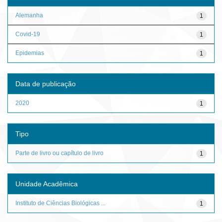
Alemanha
1
Covid-19
1
Epidemias
1
Data de publicação
2020
1
Tipo
Parte de livro ou capítulo de livro
1
Unidade Acadêmica
Instituto de Ciências Biológicas ...
1