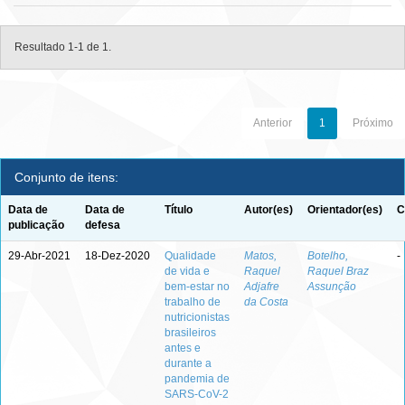
Resultado 1-1 de 1.
Anterior
1
Próximo
Conjunto de itens:
Data de
Data de
Título
Autor(es)
Orientador(es)
C
publicação
defesa
29-Abr-2021
18-Dez-2020
Qualidade
Matos,
Botelho,
-
de vida e
Raquel
Raquel Braz
bem-estar no
Adjafre
Assunção
trabalho de
da Costa
nutricionistas
brasileiros
antes e
durante a
pandemia de
SARS-CoV-2