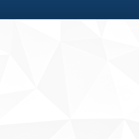
Fale conosco
Sobre