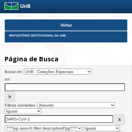
Skip
Voltar
navigation
REPOSITÓRIO INSTITUCIONAL DA UNB
Página de Busca
Buscar em:
por
Filtros correntes: