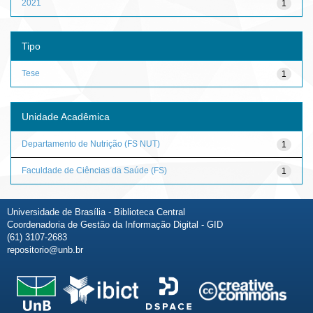
2021
1
Tipo
Tese
1
Unidade Acadêmica
Departamento de Nutrição (FS NUT)
1
Faculdade de Ciências da Saúde (FS)
1
Universidade de Brasília - Biblioteca Central
Coordenadoria de Gestão da Informação Digital - GID
(61) 3107-2683
repositorio@unb.br