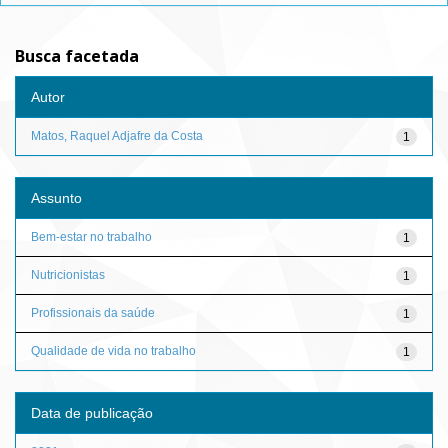
Busca facetada
Autor
Matos, Raquel Adjafre da Costa
1
Assunto
Bem-estar no trabalho
1
Nutricionistas
1
Profissionais da saúde
1
Qualidade de vida no trabalho
1
Data de publicação