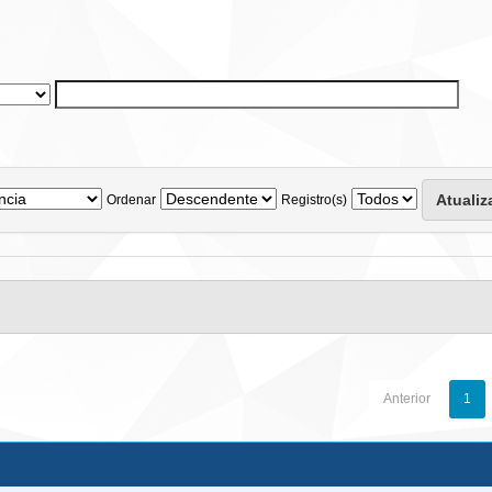
Ordenar
Registro(s)
Anterior
1