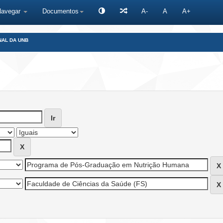
Navegar
Documentos
A-
A
A+
NAL DA UNB