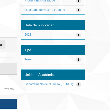
Profissionais da saúde
1
Qualidade de vida no trabalho
1
Data de publicação
2021
1
Tipo
Tese
1
Unidade Acadêmica
Departamento de Nutrição (FS NUT)
1
Próximo