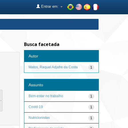
Entrar em:
Busca facetada
Autor
Matos, Raquel Adjafre da Costa
1
Assunto
Bem-estar no trabalho
1
Covid-19
1
Nutricionistas
1