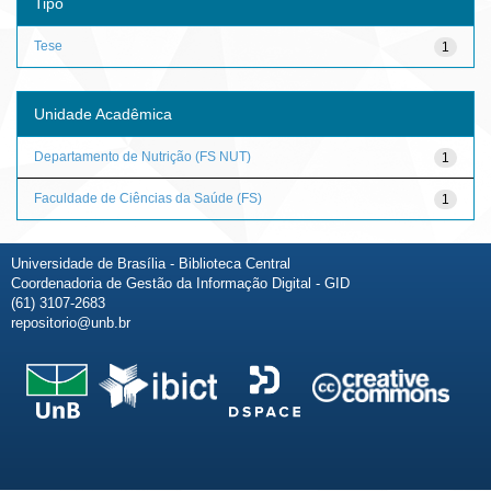
Tipo
Tese
1
Unidade Acadêmica
Departamento de Nutrição (FS NUT)
1
Faculdade de Ciências da Saúde (FS)
1
Universidade de Brasília - Biblioteca Central
Coordenadoria de Gestão da Informação Digital - GID
(61) 3107-2683
repositorio@unb.br