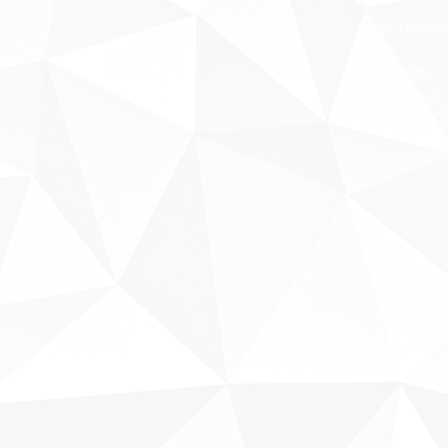
Fale conosco
Sobre