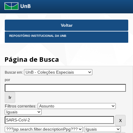
Skip
Voltar
navigation
REPOSITÓRIO INSTITUCIONAL DA UNB
Página de Busca
Buscar em:
por
Filtros correntes: