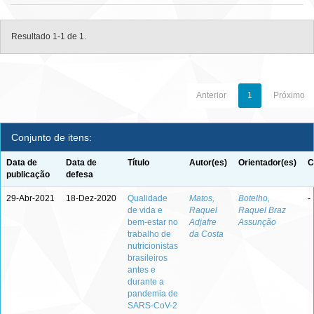
Resultado 1-1 de 1.
Anterior
1
Próximo
Conjunto de itens:
Data de
Data de
Título
Autor(es)
Orientador(es)
C
publicação
defesa
29-Abr-2021
18-Dez-2020
Qualidade
Matos,
Botelho,
-
de vida e
Raquel
Raquel Braz
bem-estar no
Adjafre
Assunção
trabalho de
da Costa
nutricionistas
brasileiros
antes e
durante a
pandemia de
SARS-CoV-2