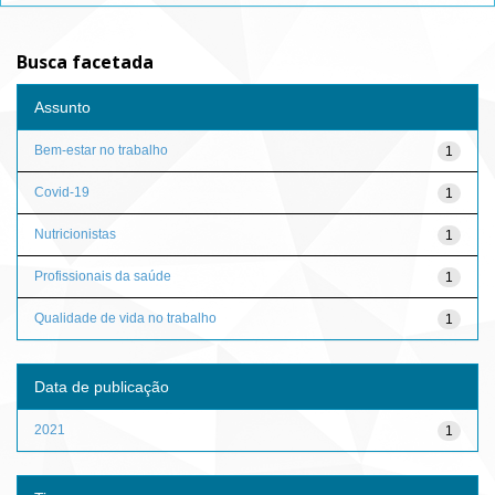
Busca facetada
Assunto
Bem-estar no trabalho
1
Covid-19
1
Nutricionistas
1
Profissionais da saúde
1
Qualidade de vida no trabalho
1
Data de publicação
2021
1