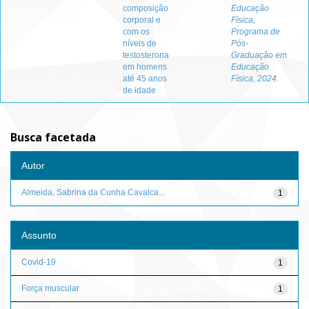
composição
Educação
corporal e
Física,
com os
Programa de
níveis de
Pós-
testosterona
Graduação em
em homens
Educação
até 45 anos
Física, 2024.
de idade
Busca facetada
Autor
Almeida, Sabrina da Cunha Cavalca...
1
Assunto
Covid-19
1
Força muscular
1