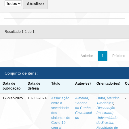
Resultado 1-1 de 1.
Anterior
1
Próximo
Conjunto de itens:
Data de
Data de
Título
Autor(es)
Orientador(es)
Co
publicação
defesa
17-Mar-2025
10-Jul-2024
Associação
Almeida,
Dutra, Maurílio
-
entre a
Sabrina
Tiradentes
;
severidade
da Cunha
Dissertação
dos
Cavalcanti
(mestrado) —
sintomas de
de
Universidade
Covid-19
de Brasília,
com a
Faculdade de