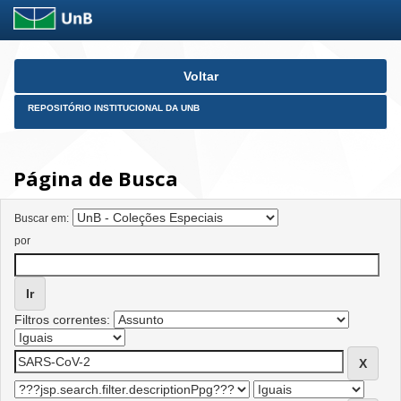
Skip
Voltar
navigation
REPOSITÓRIO INSTITUCIONAL DA UNB
Página de Busca
Buscar em:
por
Filtros correntes: