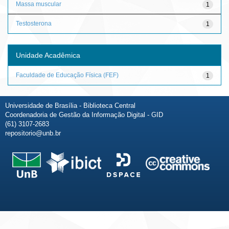
Massa muscular
1
Testosterona
1
Unidade Acadêmica
Faculdade de Educação Física (FEF)
1
Universidade de Brasília - Biblioteca Central
Coordenadoria de Gestão da Informação Digital - GID
(61) 3107-2683
repositorio@unb.br
Fale conosco