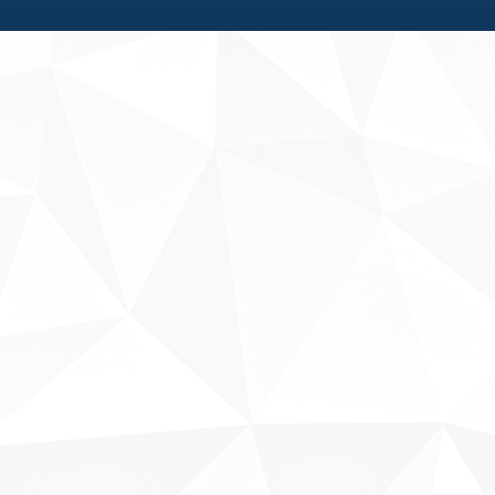
Fale conosco
Sobre