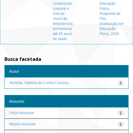
composição
Educação
corporal e
Física,
com os
Programa de
níveis de
Pós-
testosterona
Graduação em
em homens
Educação
até 45 anos
Física, 2024.
de idade
Busca facetada
Autor
Almeida, Sabrina da Cunha Cavalca...
1
Assunto
Força muscular
1
Massa muscular
1