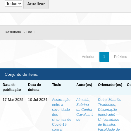
Resultado 1-1 de 1.
Anterior
1
Próximo
Conjunto de itens:
Data de
Data de
Título
Autor(es)
Orientador(es)
Co
publicação
defesa
17-Mar-2025
10-Jul-2024
Associação
Almeida,
Dutra, Maurílio
-
entre a
Sabrina
Tiradentes
;
severidade
da Cunha
Dissertação
dos
Cavalcanti
(mestrado) —
sintomas de
de
Universidade
Covid-19
de Brasília,
com a
Faculdade de