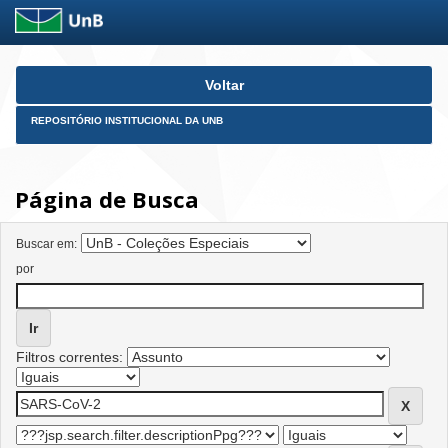
Skip
Voltar
navigation
REPOSITÓRIO INSTITUCIONAL DA UNB
Página de Busca
Buscar em:
por
Filtros correntes: