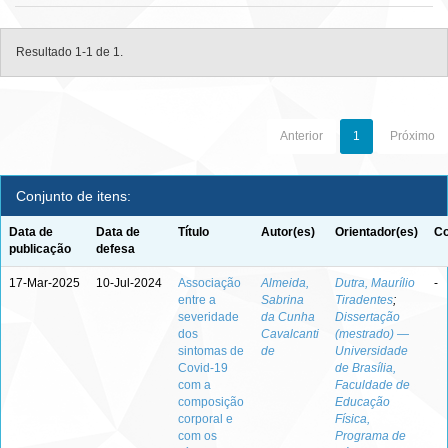
Resultado 1-1 de 1.
Anterior
1
Próximo
Conjunto de itens:
Data de
Data de
Título
Autor(es)
Orientador(es)
Co
publicação
defesa
17-Mar-2025
10-Jul-2024
Associação
Almeida,
Dutra, Maurílio
-
entre a
Sabrina
Tiradentes
;
severidade
da Cunha
Dissertação
dos
Cavalcanti
(mestrado) —
sintomas de
de
Universidade
Covid-19
de Brasília,
com a
Faculdade de
composição
Educação
corporal e
Física,
com os
Programa de