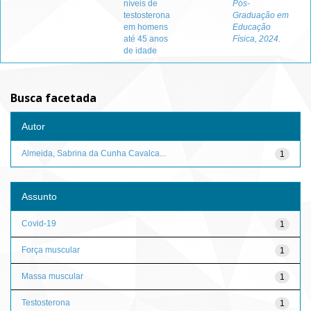
níveis de
Pós-
testosterona
Graduação em
em homens
Educação
até 45 anos
Física, 2024.
de idade
Busca facetada
Autor
Almeida, Sabrina da Cunha Cavalca...
1
Assunto
Covid-19
1
Força muscular
1
Massa muscular
1
Testosterona
1