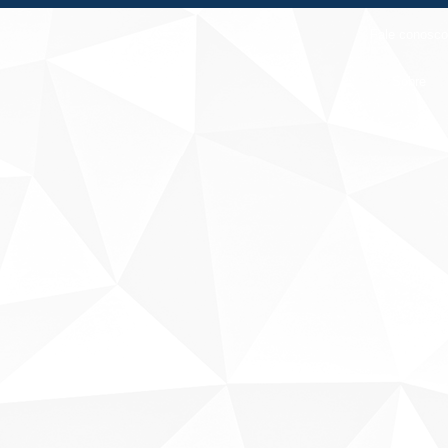
Fale conosco
Sobre