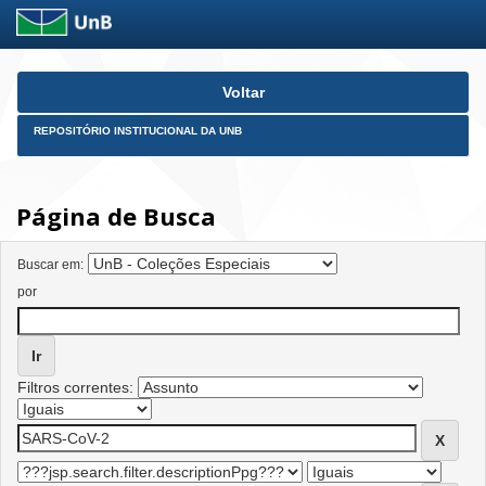
Skip
Voltar
navigation
REPOSITÓRIO INSTITUCIONAL DA UNB
Página de Busca
Buscar em:
por
Filtros correntes: