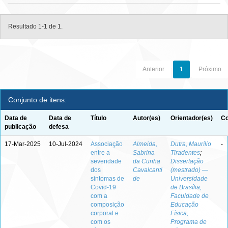
Resultado 1-1 de 1.
Anterior
1
Próximo
Conjunto de itens:
Data de
Data de
Título
Autor(es)
Orientador(es)
Co
publicação
defesa
17-Mar-2025
10-Jul-2024
Associação
Almeida,
Dutra, Maurílio
-
entre a
Sabrina
Tiradentes
;
severidade
da Cunha
Dissertação
dos
Cavalcanti
(mestrado) —
sintomas de
de
Universidade
Covid-19
de Brasília,
com a
Faculdade de
composição
Educação
corporal e
Física,
com os
Programa de