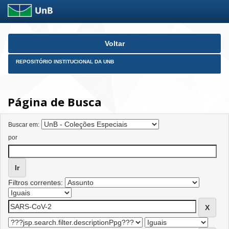
Skip
Voltar
navigation
REPOSITÓRIO INSTITUCIONAL DA UNB
Página de Busca
Buscar em:
por
Filtros correntes: