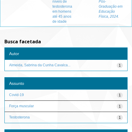
níveis de
Pós-
testosterona
Graduação em
em homens
Educação
até 45 anos
Física, 2024.
de idade
Busca facetada
Autor
Almeida, Sabrina da Cunha Cavalca...
1
Assunto
Covid-19
1
Força muscular
1
Testosterona
1