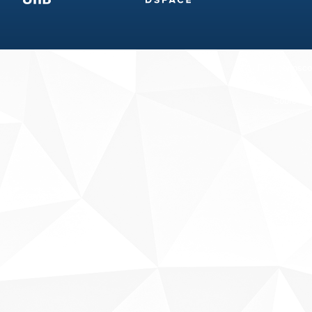
Fale conosco
Sobre