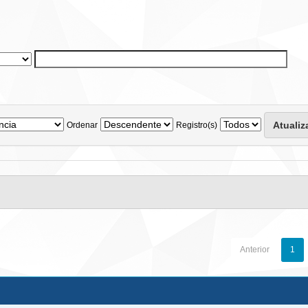
Ordenar
Registro(s)
Anterior
1