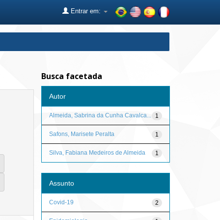
Entrar em:
Busca facetada
Autor
Almeida, Sabrina da Cunha Cavalca...
1
Safons, Marisete Peralta
1
Silva, Fabiana Medeiros de Almeida
1
Assunto
Covid-19
2