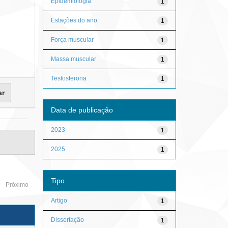
Epidemiologia
1
Estações do ano
1
Força muscular
1
Massa muscular
1
Testosterona
1
Data de publicação
2023
1
2025
1
Tipo
Próximo
Artigo
1
Dissertação
1