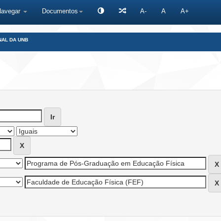
Navegar
Documentos
A-
A
A+
NAL DA UNB