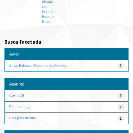
idosas
no
Distrito
Federal,
Brasil
Busca facetada
Autor
Silva, Fabiana Medeiros de Almeida
1
Assunto
Covid-19
1
Epidemiologia
1
Estações do ano
1