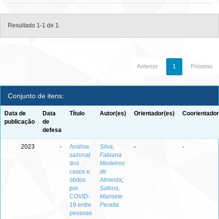
Resultado 1-1 de 1.
Anterior
1
Próximo
Conjunto de itens:
Data de
Data
Título
Autor(es)
Orientador(es)
Coorientador
publicação
de
defesa
2023
-
Análise
Silva,
-
-
sazonal
Fabiana
dos
Medeiros
casos e
de
óbitos
Almeida
;
por
Safons,
COVID-
Marisete
19 entre
Peralta
pessoas