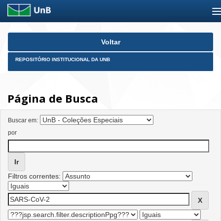
Skip
Voltar
navigation
REPOSITÓRIO INSTITUCIONAL DA UNB
Página de Busca
Buscar em:
por
Filtros correntes: