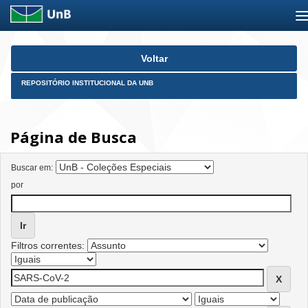
Skip
Voltar
navigation
REPOSITÓRIO INSTITUCIONAL DA UNB
Página de Busca
Buscar em:
por
Filtros correntes: