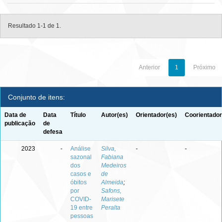
Resultado 1-1 de 1.
Anterior
1
Próximo
Conjunto de itens:
Data de
Data
Título
Autor(es)
Orientador(es)
Coorientador
publicação
de
defesa
2023
-
Análise
Silva,
-
-
sazonal
Fabiana
dos
Medeiros
casos e
de
óbitos
Almeida
;
por
Safons,
COVID-
Marisete
19 entre
Peralta
pessoas