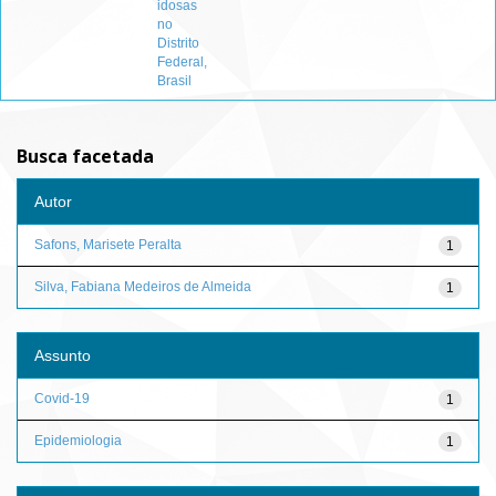
idosas
no
Distrito
Federal,
Brasil
Busca facetada
Autor
Safons, Marisete Peralta
1
Silva, Fabiana Medeiros de Almeida
1
Assunto
Covid-19
1
Epidemiologia
1