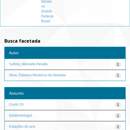
idosas
no
Distrito
Federal,
Brasil
Busca facetada
Autor
Safons, Marisete Peralta
1
Silva, Fabiana Medeiros de Almeida
1
Assunto
Covid-19
1
Epidemiologia
1
Estações do ano
1