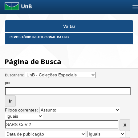
Skip
Voltar
navigation
REPOSITÓRIO INSTITUCIONAL DA UNB
Página de Busca
Buscar em:
por
Filtros correntes: