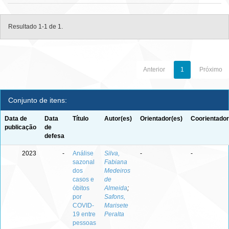
Resultado 1-1 de 1.
Anterior
1
Próximo
Conjunto de itens:
Data de
Data
Título
Autor(es)
Orientador(es)
Coorientador
publicação
de
defesa
2023
-
Análise
Silva,
-
-
sazonal
Fabiana
dos
Medeiros
casos e
de
óbitos
Almeida
;
por
Safons,
COVID-
Marisete
19 entre
Peralta
pessoas