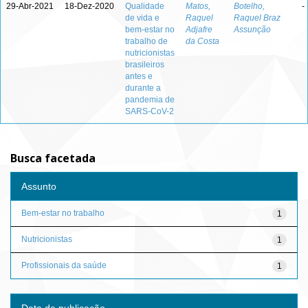
29-Abr-2021
18-Dez-2020
Qualidade
Matos,
Botelho,
-
de vida e
Raquel
Raquel Braz
bem-estar no
Adjafre
Assunção
trabalho de
da Costa
nutricionistas
brasileiros
antes e
durante a
pandemia de
SARS-CoV-2
Busca facetada
Assunto
Bem-estar no trabalho
1
Nutricionistas
1
Profissionais da saúde
1
Data de publicação