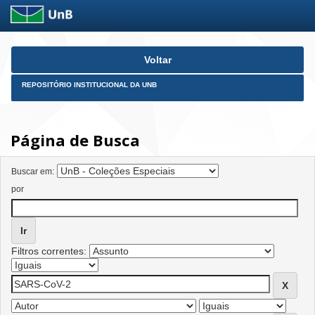
Skip
Voltar
navigation
REPOSITÓRIO INSTITUCIONAL DA UNB
Página de Busca
Buscar em:
por
Filtros correntes: