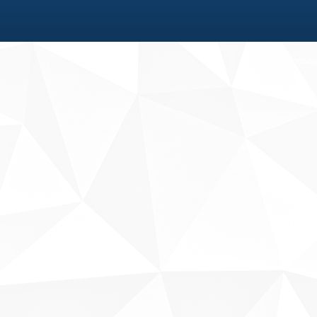
Fale conosco
Sobre