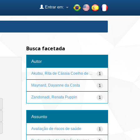
Entrar em:
Busca facetada
Autor
Akutsu, Rita de Cássia Coelho de ...
1
Maynard, Dayanne da Costa
1
Zandonadi, Renata Puppin
1
Assunto
Avaliação de riscos de saúde
1