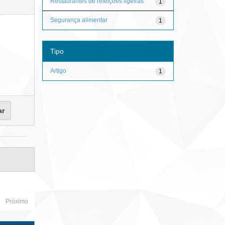
Restaurantes de refeições ligeiras
1
Segurança alimentar
1
Tipo
Artigo
1
Próximo