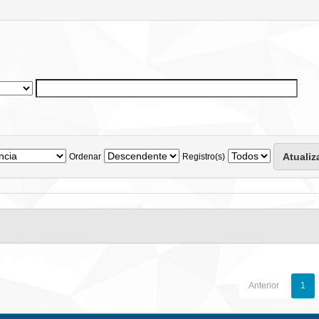
Ordenar
Registro(s)
Anterior
1