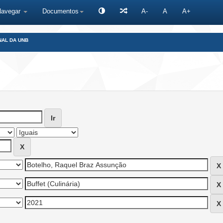
Navegar
Documentos
A-
A
A+
NAL DA UNB