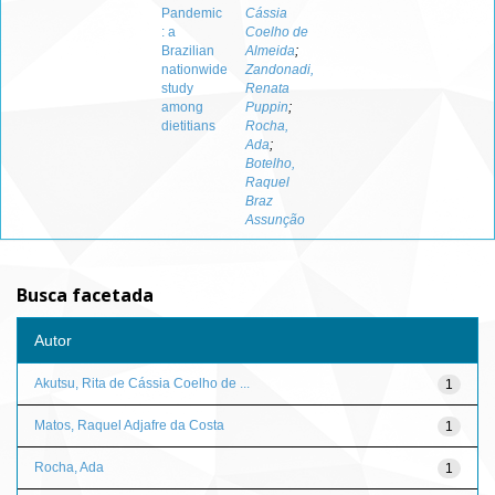
Pandemic
Cássia
: a
Coelho de
Brazilian
Almeida
;
nationwide
Zandonadi,
study
Renata
among
Puppin
;
dietitians
Rocha,
Ada
;
Botelho,
Raquel
Braz
Assunção
Busca facetada
Autor
Akutsu, Rita de Cássia Coelho de ...
1
Matos, Raquel Adjafre da Costa
1
Rocha, Ada
1