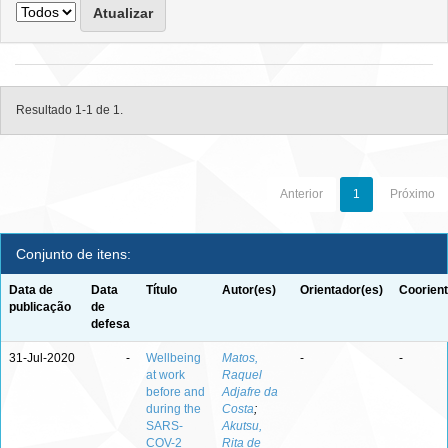
Resultado 1-1 de 1.
Anterior
1
Próximo
Conjunto de itens:
Data de
Data
Título
Autor(es)
Orientador(es)
Coorient
publicação
de
defesa
31-Jul-2020
-
Wellbeing
Matos,
-
-
at work
Raquel
before and
Adjafre da
during the
Costa
;
SARS-
Akutsu,
COV-2
Rita de