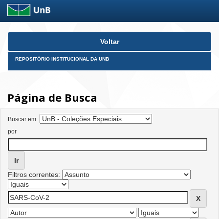
Skip
Voltar
navigation
REPOSITÓRIO INSTITUCIONAL DA UNB
Página de Busca
Buscar em:
por
Filtros correntes: