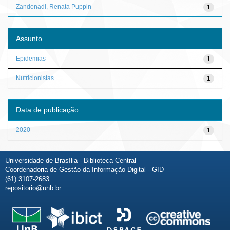
Zandonadi, Renata Puppin
1
Assunto
Epidemias
1
Nutricionistas
1
Data de publicação
2020
1
Universidade de Brasília - Biblioteca Central
Coordenadoria de Gestão da Informação Digital - GID
(61) 3107-2683
repositorio@unb.br