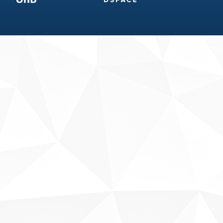
Fale conosco
Sobre