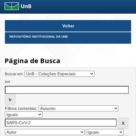
Skip
Voltar
navigation
REPOSITÓRIO INSTITUCIONAL DA UNB
Página de Busca
Buscar em:
por
Filtros correntes: