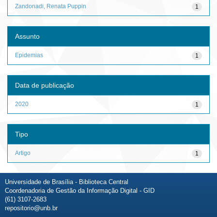
Zandonadi, Renata Puppin
1
Assunto
Epidemias
1
Data de publicação
2020
1
Tipo
Artigo
1
Universidade de Brasília - Biblioteca Central
Coordenadoria de Gestão da Informação Digital - GID
(61) 3107-2683
repositorio@unb.br