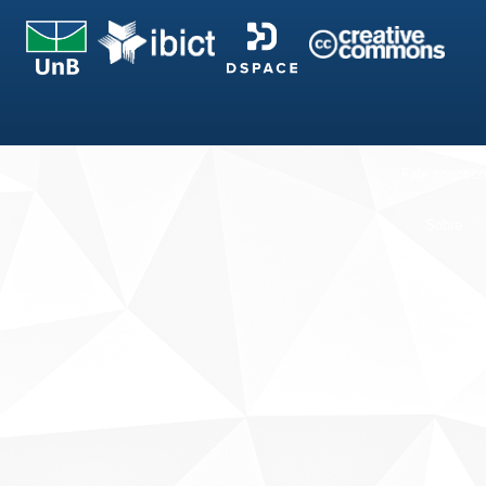
Fale conosco
Sobre