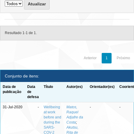
Resultado 1-1 de 1.
Anterior
1
Próximo
Conjunto de itens:
Data de
Data
Título
Autor(es)
Orientador(es)
Coorient
publicação
de
defesa
31-Jul-2020
-
Wellbeing
Matos,
-
-
at work
Raquel
before and
Adjafre da
during the
Costa
;
SARS-
Akutsu,
COV-2
Rita de