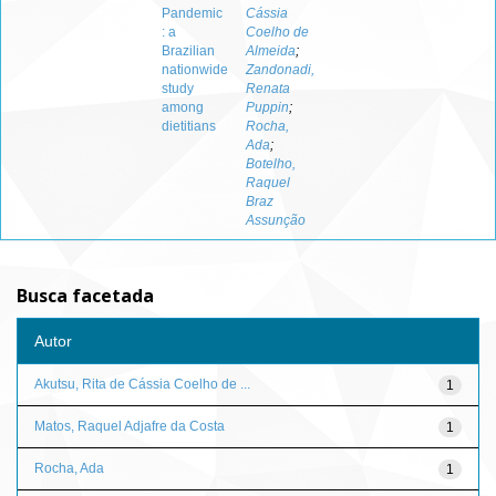
Pandemic
Cássia
: a
Coelho de
Brazilian
Almeida
;
nationwide
Zandonadi,
study
Renata
among
Puppin
;
dietitians
Rocha,
Ada
;
Botelho,
Raquel
Braz
Assunção
Busca facetada
Autor
Akutsu, Rita de Cássia Coelho de ...
1
Matos, Raquel Adjafre da Costa
1
Rocha, Ada
1