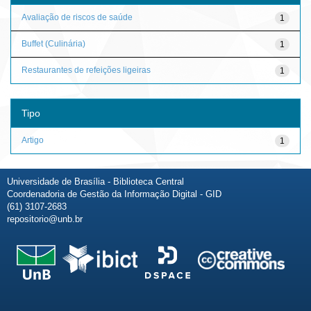
Avaliação de riscos de saúde
1
Buffet (Culinária)
1
Restaurantes de refeições ligeiras
1
Tipo
Artigo
1
Universidade de Brasília - Biblioteca Central
Coordenadoria de Gestão da Informação Digital - GID
(61) 3107-2683
repositorio@unb.br