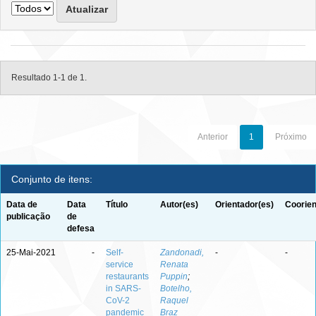
Resultado 1-1 de 1.
Anterior
1
Próximo
Conjunto de itens:
Data de
Data
Título
Autor(es)
Orientador(es)
Coorien
publicação
de
defesa
25-Mai-2021
-
Self-
Zandonadi,
-
-
service
Renata
restaurants
Puppin
;
in SARS-
Botelho,
CoV-2
Raquel
pandemic
Braz