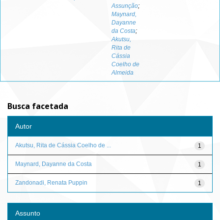
Assunção
;
Maynard,
Dayanne
da Costa
;
Akutsu,
Rita de
Cássia
Coelho de
Almeida
Busca facetada
Autor
Akutsu, Rita de Cássia Coelho de ...
1
Maynard, Dayanne da Costa
1
Zandonadi, Renata Puppin
1
Assunto