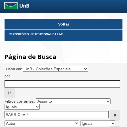
Skip
Voltar
navigation
REPOSITÓRIO INSTITUCIONAL DA UNB
Página de Busca
Buscar em:
por
Filtros correntes: