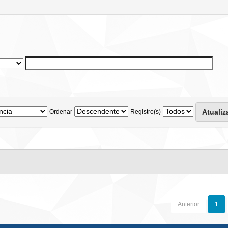
Ordenar
Registro(s)
Anterior
1