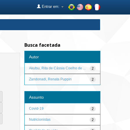
Entrar em:
Busca facetada
Autor
Akutsu, Rita de Cássia Coelho de ...
2
Zandonadi, Renata Puppin
2
Assunto
Covid-19
2
Nutricionistas
2