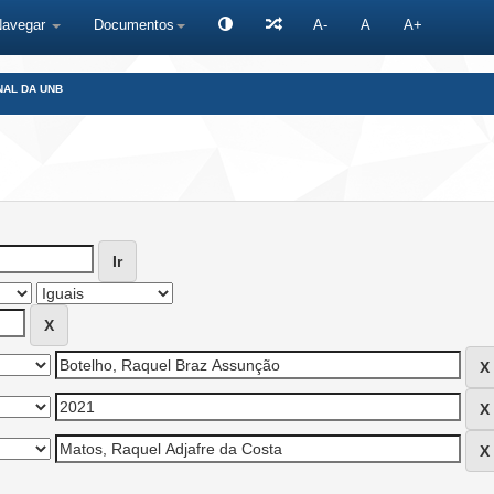
Navegar
Documentos
A-
A
A+
NAL DA UNB