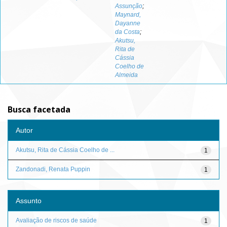
Assunção
;
Maynard,
Dayanne
da Costa
;
Akutsu,
Rita de
Cássia
Coelho de
Almeida
Busca facetada
Autor
Akutsu, Rita de Cássia Coelho de ...
1
Zandonadi, Renata Puppin
1
Assunto
Avaliação de riscos de saúde
1