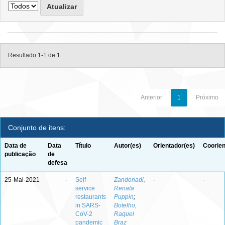
Resultado 1-1 de 1.
Anterior
1
Próximo
Conjunto de itens:
Data de
Data
Título
Autor(es)
Orientador(es)
Coorien
publicação
de
defesa
25-Mai-2021
-
Self-
Zandonadi,
-
-
service
Renata
restaurants
Puppin
;
in SARS-
Botelho,
CoV-2
Raquel
pandemic
Braz