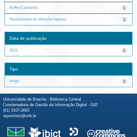
Buffet (Culinária)
1
Restaurantes de refeições ligeiras
1
Data de publicação
2021
1
Tipo
Artigo
1
Universidade de Brasília - Biblioteca Central
Coordenadoria de Gestão da Informação Digital - GID
(61) 3107-2683
repositorio@unb.br