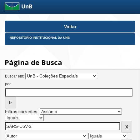
Skip
Voltar
navigation
REPOSITÓRIO INSTITUCIONAL DA UNB
Página de Busca
Buscar em:
por
Filtros correntes: