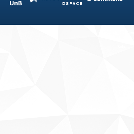
Fale conosco
Sobre