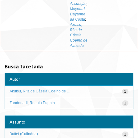
Assunção
;
Maynard,
Dayanne
da Costa
;
Akutsu,
Rita de
Cássia
Coelho de
Almeida
Busca facetada
Autor
Akutsu, Rita de Cássia Coelho de ...
1
Zandonadi, Renata Puppin
1
Assunto
Buffet (Culinária)
1