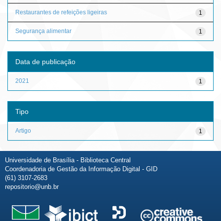
Restaurantes de refeições ligeiras
1
Segurança alimentar
1
Data de publicação
2021
1
Tipo
Artigo
1
Universidade de Brasília - Biblioteca Central
Coordenadoria de Gestão da Informação Digital - GID
(61) 3107-2683
repositorio@unb.br