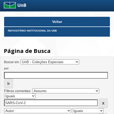
Skip
Voltar
navigation
REPOSITÓRIO INSTITUCIONAL DA UNB
Página de Busca
Buscar em:
por
Filtros correntes: