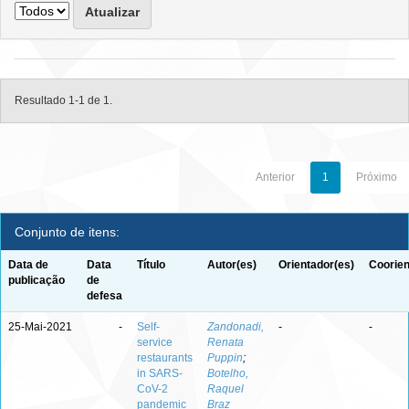
Resultado 1-1 de 1.
Anterior
1
Próximo
Conjunto de itens:
Data de
Data
Título
Autor(es)
Orientador(es)
Coorien
publicação
de
defesa
25-Mai-2021
-
Self-
Zandonadi,
-
-
service
Renata
restaurants
Puppin
;
in SARS-
Botelho,
CoV-2
Raquel
pandemic
Braz