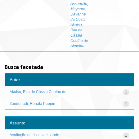
Assunção
;
Maynard,
Dayanne
da Costa
;
Akutsu,
Rita de
Cássia
Coelho de
Almeida
Busca facetada
Autor
Akutsu, Rita de Cássia Coelho de ...
1
Zandonadi, Renata Puppin
1
Assunto
Avaliação de riscos de saúde
1