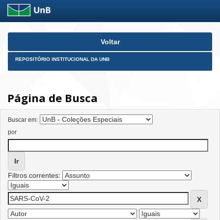
Skip
Voltar
navigation
REPOSITÓRIO INSTITUCIONAL DA UNB
Página de Busca
Buscar em:
por
Filtros correntes: