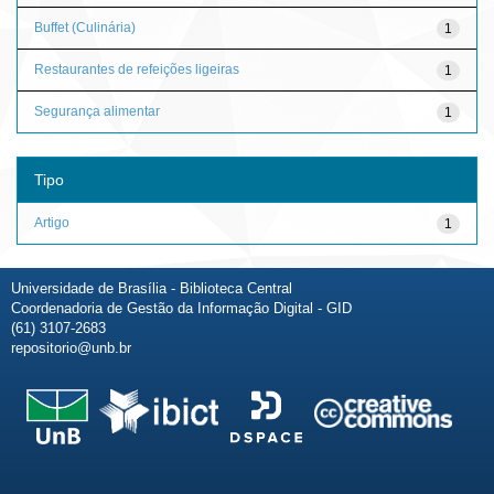
Buffet (Culinária)
1
Restaurantes de refeições ligeiras
1
Segurança alimentar
1
Tipo
Artigo
1
Universidade de Brasília - Biblioteca Central
Coordenadoria de Gestão da Informação Digital - GID
(61) 3107-2683
repositorio@unb.br