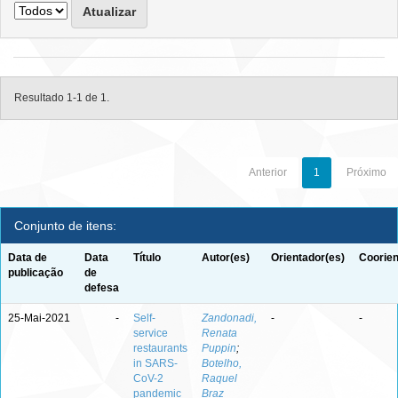
Resultado 1-1 de 1.
Anterior
1
Próximo
Conjunto de itens:
Data de
Data
Título
Autor(es)
Orientador(es)
Coorien
publicação
de
defesa
25-Mai-2021
-
Self-
Zandonadi,
-
-
service
Renata
restaurants
Puppin
;
in SARS-
Botelho,
CoV-2
Raquel
pandemic
Braz