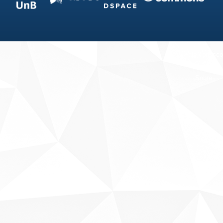
Fale conosco
Sobre