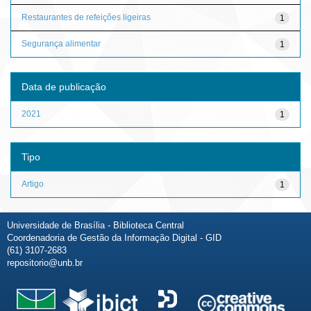
Restaurantes de refeições ligeiras
1
Segurança alimentar
1
Data de publicação
2021
1
Tipo
Artigo
1
Universidade de Brasília - Biblioteca Central
Coordenadoria de Gestão da Informação Digital - GID
(61) 3107-2683
repositorio@unb.br