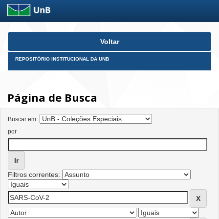
Skip
Voltar
navigation
REPOSITÓRIO INSTITUCIONAL DA UNB
Página de Busca
Buscar em:
por
Filtros correntes: