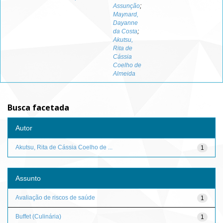
Assunção
;
Maynard,
Dayanne
da Costa
;
Akutsu,
Rita de
Cássia
Coelho de
Almeida
Busca facetada
Autor
Akutsu, Rita de Cássia Coelho de ...
1
Assunto
Avaliação de riscos de saúde
1
Buffet (Culinária)
1