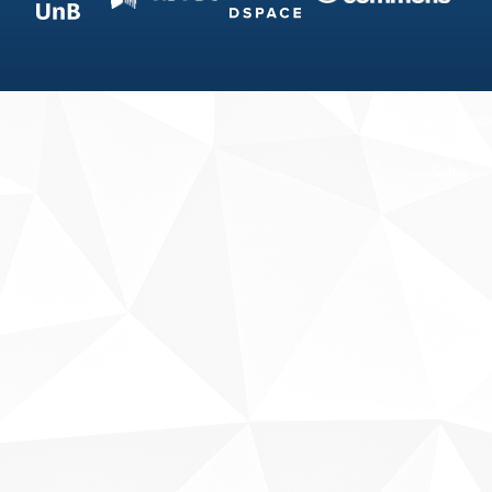
Fale conosco
Sobre