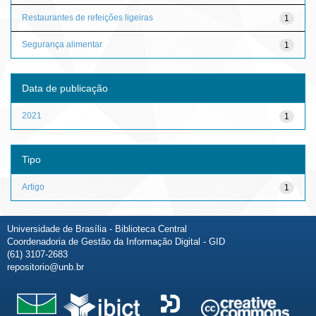
Restaurantes de refeições ligeiras
1
Segurança alimentar
1
Data de publicação
2021
1
Tipo
Artigo
1
Universidade de Brasília - Biblioteca Central
Coordenadoria de Gestão da Informação Digital - GID
(61) 3107-2683
repositorio@unb.br