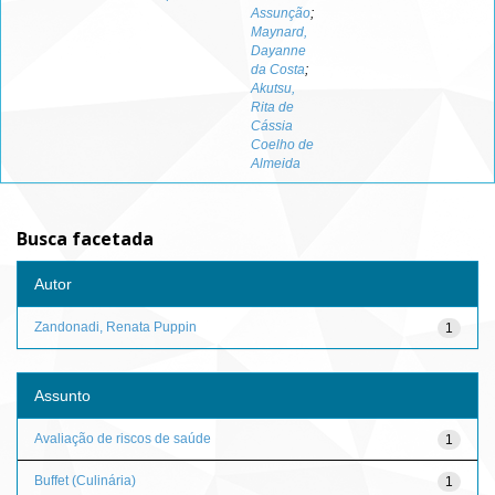
Assunção
;
Maynard,
Dayanne
da Costa
;
Akutsu,
Rita de
Cássia
Coelho de
Almeida
Busca facetada
Autor
Zandonadi, Renata Puppin
1
Assunto
Avaliação de riscos de saúde
1
Buffet (Culinária)
1