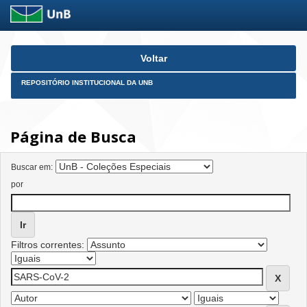
Skip
Voltar
navigation
REPOSITÓRIO INSTITUCIONAL DA UNB
Página de Busca
Buscar em:
por
Filtros correntes: