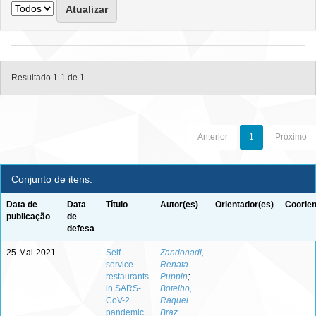
Resultado 1-1 de 1.
Anterior
1
Próximo
Conjunto de itens:
Data de
Data
Título
Autor(es)
Orientador(es)
Coorien
publicação
de
defesa
25-Mai-2021
-
Self-
Zandonadi,
-
-
service
Renata
restaurants
Puppin
;
in SARS-
Botelho,
CoV-2
Raquel
pandemic
Braz