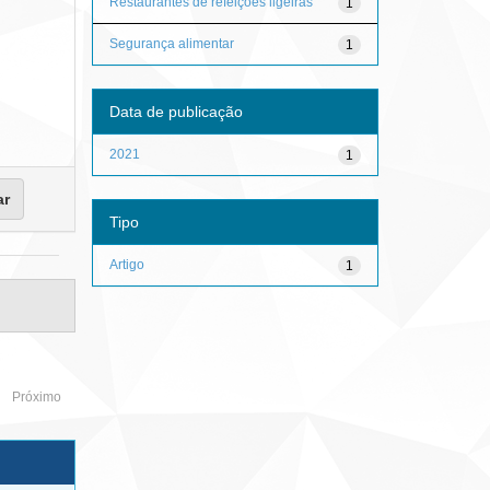
Restaurantes de refeições ligeiras
1
Segurança alimentar
1
Data de publicação
2021
1
Tipo
Artigo
1
Próximo