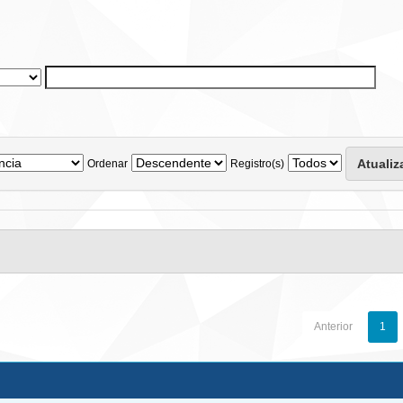
Ordenar
Registro(s)
Anterior
1