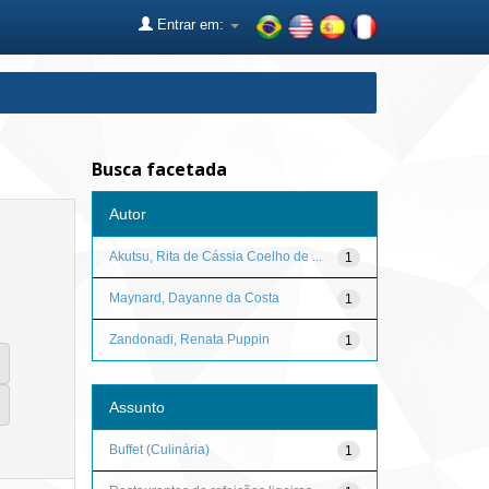
Entrar em:
Busca facetada
Autor
Akutsu, Rita de Cássia Coelho de ...
1
Maynard, Dayanne da Costa
1
Zandonadi, Renata Puppin
1
Assunto
Buffet (Culinária)
1