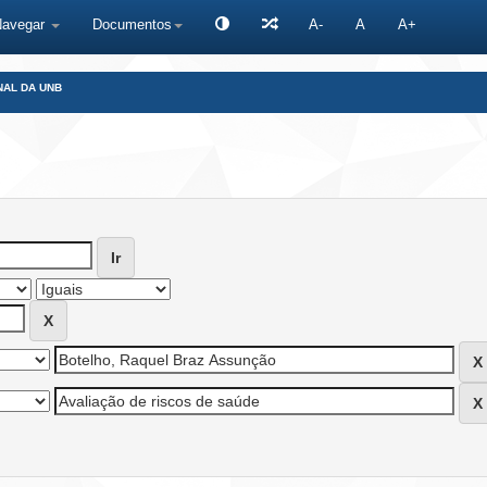
Navegar
Documentos
A-
A
A+
NAL DA UNB