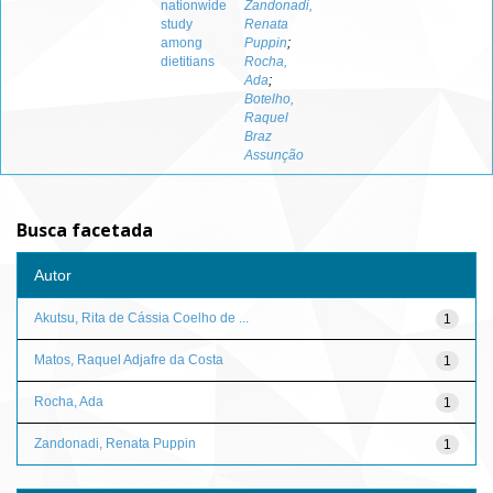
nationwide
Zandonadi,
study
Renata
among
Puppin
;
dietitians
Rocha,
Ada
;
Botelho,
Raquel
Braz
Assunção
Busca facetada
Autor
Akutsu, Rita de Cássia Coelho de ...
1
Matos, Raquel Adjafre da Costa
1
Rocha, Ada
1
Zandonadi, Renata Puppin
1