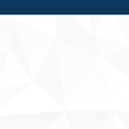
Fale conosco
Sobre