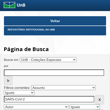
Skip
Voltar
navigation
REPOSITÓRIO INSTITUCIONAL DA UNB
Página de Busca
Buscar em:
por
Filtros correntes: