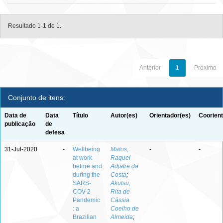
Resultado 1-1 de 1.
Anterior
1
Próximo
Conjunto de itens:
Data de
Data
Título
Autor(es)
Orientador(es)
Coorient
publicação
de
defesa
31-Jul-2020
-
Wellbeing
Matos,
-
-
at work
Raquel
before and
Adjafre da
during the
Costa
;
SARS-
Akutsu,
COV-2
Rita de
Pandemic
Cássia
: a
Coelho de
Brazilian
Almeida
;