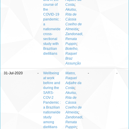
course of
Costa
;
the
Akutsu,
COVID-19
Rita de
pandemic :
Cássia
a
Coelho de
nationwide
Almeida
;
cross-
Zandonadi,
sectional
Renata
study with
Puppin
;
Brazilian
Botelho,
dietitians
Raquel
Braz
Assunção
31-Jul-2020
-
Wellbeing
Matos,
-
-
at work
Raquel
before and
Adjafre da
during the
Costa
;
SARS-
Akutsu,
COV-2
Rita de
Pandemic :
Cássia
a Brazilian
Coelho de
nationwide
Almeida
;
study
Zandonadi,
among
Renata
dietitians
Puppin
;