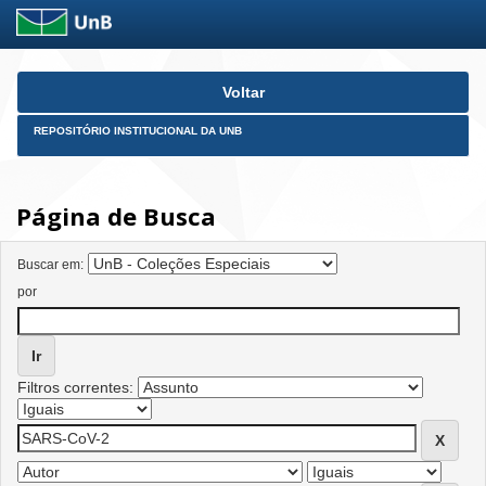
Skip
Voltar
navigation
REPOSITÓRIO INSTITUCIONAL DA UNB
Página de Busca
Buscar em:
por
Filtros correntes: