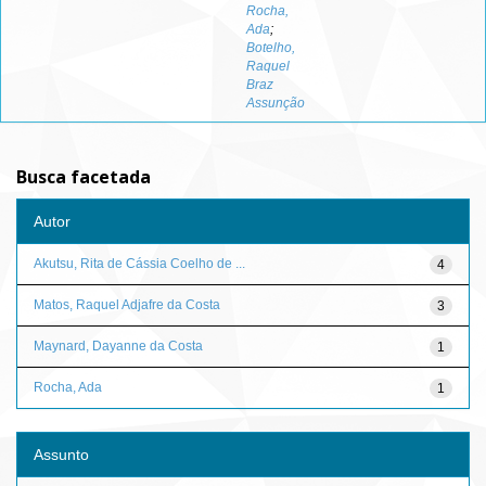
Rocha,
Ada
;
Botelho,
Raquel
Braz
Assunção
Busca facetada
Autor
Akutsu, Rita de Cássia Coelho de ...
4
Matos, Raquel Adjafre da Costa
3
Maynard, Dayanne da Costa
1
Rocha, Ada
1
Assunto