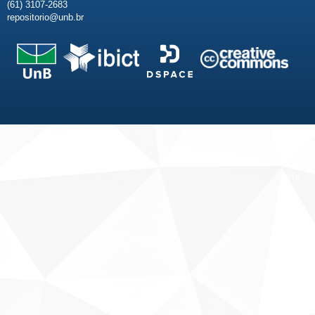
(61) 3107-2683
repositorio@unb.br
Fale conosco
Sobre