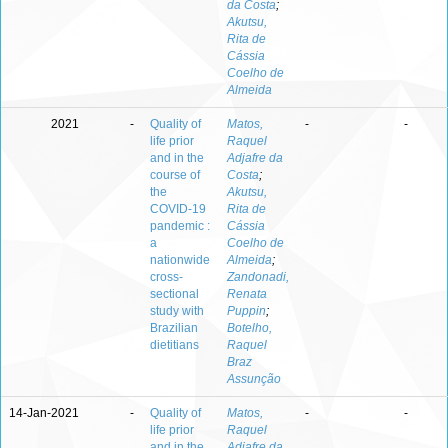
da Costa
;
Akutsu,
Rita de
Cássia
Coelho de
Almeida
2021
-
Quality of
Matos,
-
-
life prior
Raquel
and in the
Adjafre da
course of
Costa
;
the
Akutsu,
COVID-19
Rita de
pandemic :
Cássia
a
Coelho de
nationwide
Almeida
;
cross-
Zandonadi,
sectional
Renata
study with
Puppin
;
Brazilian
Botelho,
dietitians
Raquel
Braz
Assunção
14-Jan-2021
-
Quality of
Matos,
-
-
life prior
Raquel
and in the
Adjafre da