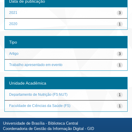
Data de publicação
2021
3
2020
1
Tipo
Artigo
3
Trabalho apresentado em evento
1
Unidade Acadêmica
Departamento de Nutrição (FS NUT)
1
Faculdade de Ciências da Saúde (FS)
1
Universidade de Brasília - Biblioteca Central
Coordenadoria de Gestão da Informação Digital - GID