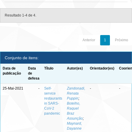
Resultado 1-4 de 4.
Anterior
1
Próximo
Conjunto de itens:
Data de
Data
Título
Autor(es)
Orientador(es)
Coorien
publicação
de
defesa
25-Mai-2021
-
Self-
Zandonadi,
-
-
service
Renata
restaurants
Puppin
;
in SARS-
Botelho,
CoV-2
Raquel
pandemic
Braz
Assunção
;
Maynard,
Dayanne