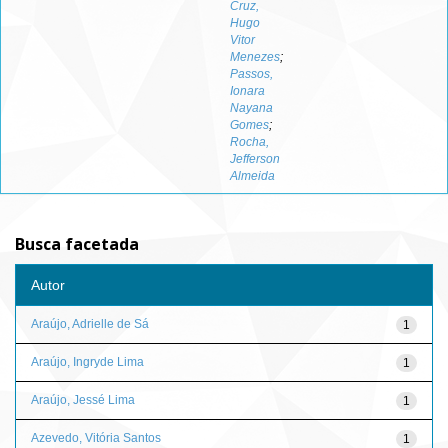
Cruz,
Hugo
Vitor
Menezes
;
Passos,
Ionara
Nayana
Gomes
;
Rocha,
Jefferson
Almeida
Busca facetada
Autor
Araújo, Adrielle de Sá
1
Araújo, Ingryde Lima
1
Araújo, Jessé Lima
1
Azevedo, Vitória Santos
1