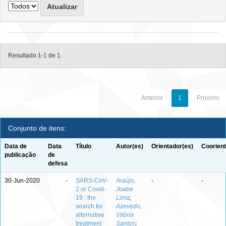
Resultado 1-1 de 1.
Anterior
1
Próximo
Conjunto de itens:
Data de
Data
Título
Autor(es)
Orientador(es)
Coorient
publicação
de
defesa
30-Jun-2020
-
SARS-CoV-
Araújo,
-
-
2 or Covid-
Joabe
19 : the
Lima
;
search for
Azevedo,
alternative
Vitória
treatment
Santos
;