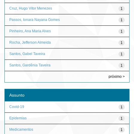
Cruz, Hugo Vitor Menezes
1
Passos, Ionara Nayana Gomes
1
Pinheiro, Ana Maria Alves
1
Rocha, Jefferson Almeida
1
Santos, Gabel Taveira
1
Santos, Gardênia Taveira
1
próximo >
Assunto
Covid-19
1
Epidemias
1
Medicamentos
1