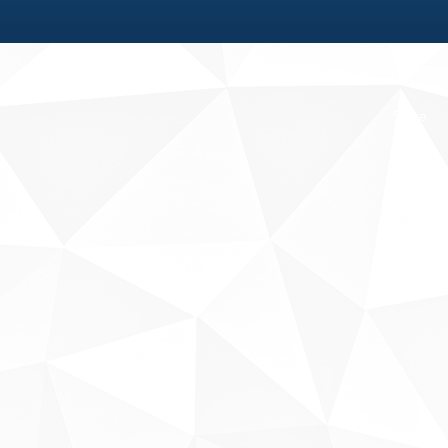
Fale conosco
Sobre