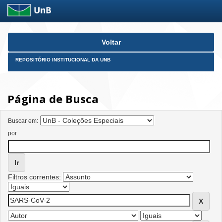
Skip
Voltar
navigation
REPOSITÓRIO INSTITUCIONAL DA UNB
Página de Busca
Buscar em:
por
Filtros correntes: