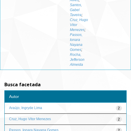
Alves
;
Santos,
Gabel
Taveira
;
Cruz, Hugo
Vitor
Menezes
;
Passos,
Ionara
Nayana
Gomes
;
Rocha,
Jefferson
Almeida
Busca facetada
Autor
Araújo, Ingryde Lima
2
Cruz, Hugo Vitor Menezes
2
Passos, Ionara Nayana Gomes
2