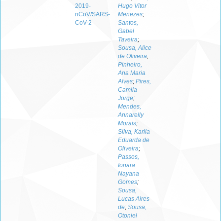
2019-
Hugo Vitor
nCoV/SARS-
Menezes
;
CoV-2
Santos,
Gabel
Taveira
;
Sousa, Alice
de Oliveira
;
Pinheiro,
Ana Maria
Alves
;
Pires,
Camila
Jorge
;
Mendes,
Annarelly
Morais
;
Silva, Karlla
Eduarda de
Oliveira
;
Passos,
Ionara
Nayana
Gomes
;
Sousa,
Lucas Aires
de
;
Sousa,
Otoniel