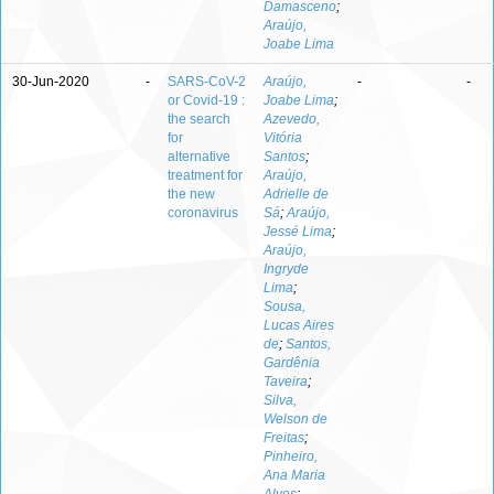
Damasceno
;
Araújo,
Joabe Lima
30-Jun-2020
-
SARS-CoV-2
Araújo,
-
-
or Covid-19 :
Joabe Lima
;
the search
Azevedo,
for
Vitória
alternative
Santos
;
treatment for
Araújo,
the new
Adrielle de
coronavirus
Sá
;
Araújo,
Jessé Lima
;
Araújo,
Ingryde
Lima
;
Sousa,
Lucas Aires
de
;
Santos,
Gardênia
Taveira
;
Silva,
Welson de
Freitas
;
Pinheiro,
Ana Maria