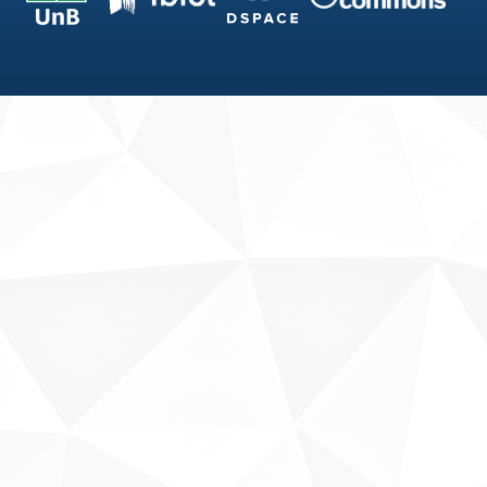
Fale conosco
Sobre