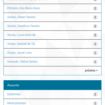
Pinheiro, Ana Maria Alves
2
Santos, Gabel Taveira
2
Santos, Gardênia Taveira
2
Sousa, Lucas Aires de
2
Araújo, Adrielle de Sá
1
Araújo, Jessé Lima
1
Azevedo, Vitória Santos
1
próximo >
Assunto
Epidemias
2
Medicamentos
1