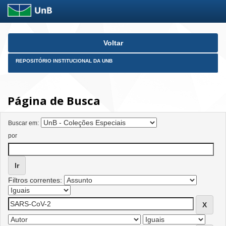
Skip
Voltar
navigation
REPOSITÓRIO INSTITUCIONAL DA UNB
Página de Busca
Buscar em:
por
Filtros correntes: