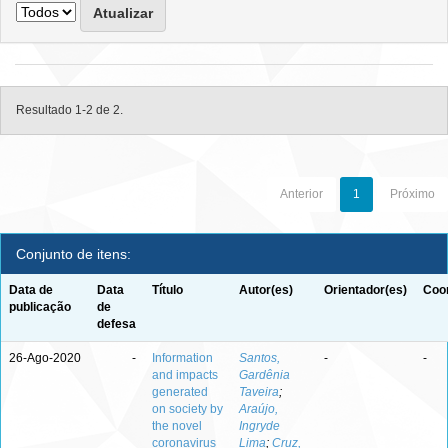
Resultado 1-2 de 2.
Anterior
1
Próximo
Conjunto de itens:
Data de
Data
Título
Autor(es)
Orientador(es)
Coor
publicação
de
defesa
26-Ago-2020
-
Information
Santos,
-
-
and impacts
Gardênia
generated
Taveira
;
on society by
Araújo,
the novel
Ingryde
coronavirus
Lima
;
Cruz,