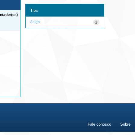
Tipo
ntador(es)
Artigo
2
Fale conosco
Sobre