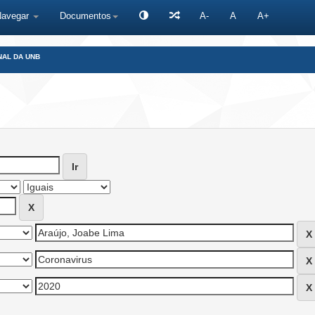
Navegar
Documentos
A-
A
A+
NAL DA UNB