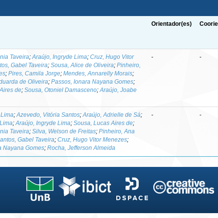
Orientador(es)
Coorie
nia Taveira
;
Araújo, Ingryde Lima
;
Cruz, Hugo Vitor
-
-
tos, Gabel Taveira
;
Sousa, Alice de Oliveira
;
Pinheiro,
es
;
Pires, Camila Jorge
;
Mendes, Annarelly Morais
;
Eduarda de Oliveira
;
Passos, Ionara Nayana Gomes
;
Aires de
;
Sousa, Otoniel Damasceno
;
Araújo, Joabe
 Lima
;
Azevedo, Vitória Santos
;
Araújo, Adrielle de Sá
;
-
-
 Lima
;
Araújo, Ingryde Lima
;
Sousa, Lucas Aires de
;
nia Taveira
;
Silva, Welson de Freitas
;
Pinheiro, Ana
antos, Gabel Taveira
;
Cruz, Hugo Vitor Menezes
;
ra Nayana Gomes
;
Rocha, Jefferson Almeida