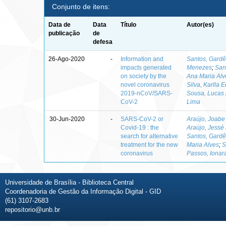
Conjunto de itens:
Data de
Data
Título
Autor(es)
publicação
de
defesa
26-Ago-2020
-
Information and
Santos, Gardê
impacts generated
Menezes
;
San
on society by the
Ana Maria Alv
novel coronavirus
Silva, Karlla 
2019-nCoV/SARS-
Sousa, Lucas 
CoV-2
Lima
30-Jun-2020
-
SARS-CoV-2 or
Araújo, Joabe
Covid-19 : the
Araújo, Jessé
search for alternative
Santos, Gardê
treatment for the new
Maria Alves
;
S
coronavirus
Passos, Iona
Universidade de Brasília - Biblioteca Central
Coordenadoria de Gestão da Informação Digital - GID
(61) 3107-2683
repositorio@unb.br