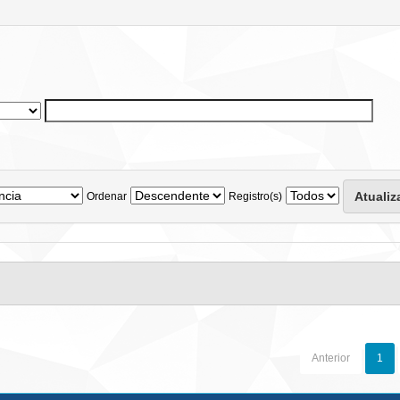
Ordenar
Registro(s)
Anterior
1