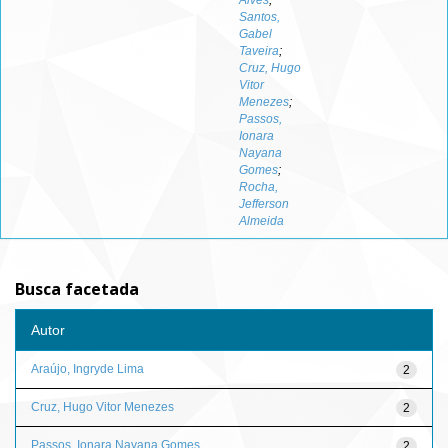
Alves
;
Santos,
Gabel
Taveira
;
Cruz, Hugo
Vitor
Menezes
;
Passos,
Ionara
Nayana
Gomes
;
Rocha,
Jefferson
Almeida
Busca facetada
Autor
Araújo, Ingryde Lima
2
Cruz, Hugo Vitor Menezes
2
Passos, Ionara Nayana Gomes
2