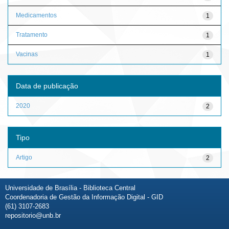
Medicamentos
1
Tratamento
1
Vacinas
1
Data de publicação
2020
2
Tipo
Artigo
2
Universidade de Brasília - Biblioteca Central
Coordenadoria de Gestão da Informação Digital - GID
(61) 3107-2683
repositorio@unb.br