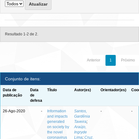
Resultado 1-2 de 2.
Anterior
1
Próximo
Conjunto de itens:
Data de
Data
Título
Autor(es)
Orientador(es)
Coor
publicação
de
defesa
26-Ago-2020
-
Information
Santos,
-
-
and impacts
Gardênia
generated
Taveira
;
on society by
Araújo,
the novel
Ingryde
coronavirus
Lima
;
Cruz,