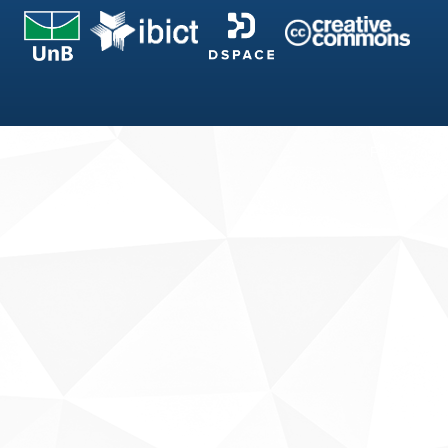
Fale conosco
Sobre