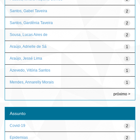
Santos, Gabel Taveira
2
Santos, Gardênia Taveira
2
Sousa, Lucas Aires de
2
Araújo, Adrielle de Sá
1
Araújo, Jessé Lima
1
Azevedo, Vitória Santos
1
Mendes, Annarelly Morais
1
próximo >
Assunto
Covid-19
2
Epidemias
2