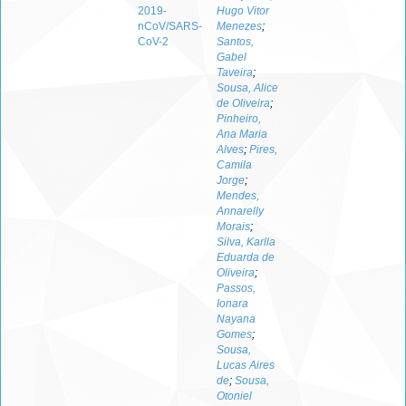
2019-
Hugo Vitor
nCoV/SARS-
Menezes
;
CoV-2
Santos,
Gabel
Taveira
;
Sousa, Alice
de Oliveira
;
Pinheiro,
Ana Maria
Alves
;
Pires,
Camila
Jorge
;
Mendes,
Annarelly
Morais
;
Silva, Karlla
Eduarda de
Oliveira
;
Passos,
Ionara
Nayana
Gomes
;
Sousa,
Lucas Aires
de
;
Sousa,
Otoniel