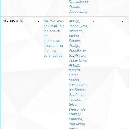
Damasceno
;
Araújo,
Joabe Lima
30-Jun-2020
-
SARS-CoV-2
Araújo,
-
-
or Covid-19 :
Joabe Lima
;
the search
Azevedo,
for
Vitória
alternative
Santos
;
treatment for
Araújo,
the new
Adrielle de
coronavirus
Sá
;
Araújo,
Jessé Lima
;
Araújo,
Ingryde
Lima
;
Sousa,
Lucas Aires
de
;
Santos,
Gardênia
Taveira
;
Silva,
Welson de
Freitas
;
Pinheiro,
Ana Maria