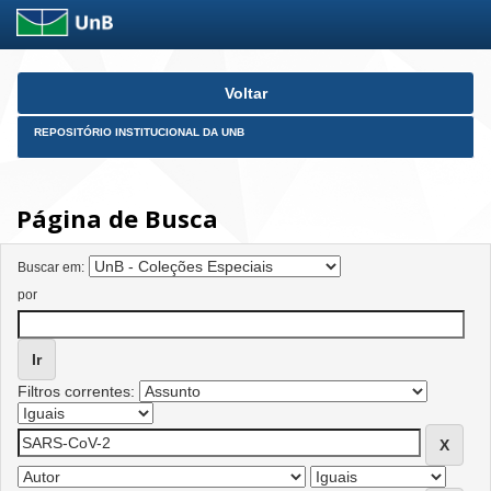
Skip
Voltar
navigation
REPOSITÓRIO INSTITUCIONAL DA UNB
Página de Busca
Buscar em:
por
Filtros correntes: