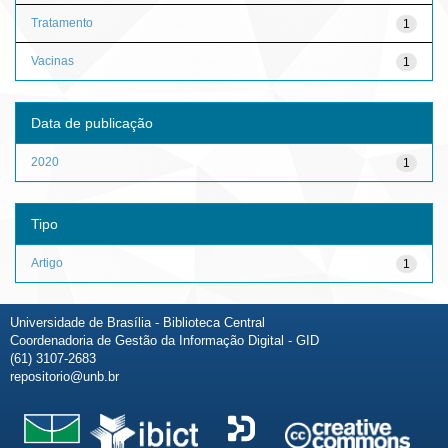
Tratamento
1
Vacinas
1
Data de publicação
2020
1
Tipo
Artigo
1
Universidade de Brasília - Biblioteca Central
Coordenadoria de Gestão da Informação Digital - GID
(61) 3107-2683
repositorio@unb.br