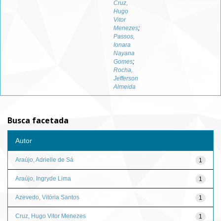
Cruz,
Hugo
Vitor
Menezes
;
Passos,
Ionara
Nayana
Gomes
;
Rocha,
Jefferson
Almeida
Busca facetada
Autor
Araújo, Adrielle de Sá
1
Araújo, Ingryde Lima
1
Azevedo, Vitória Santos
1
Cruz, Hugo Vitor Menezes
1