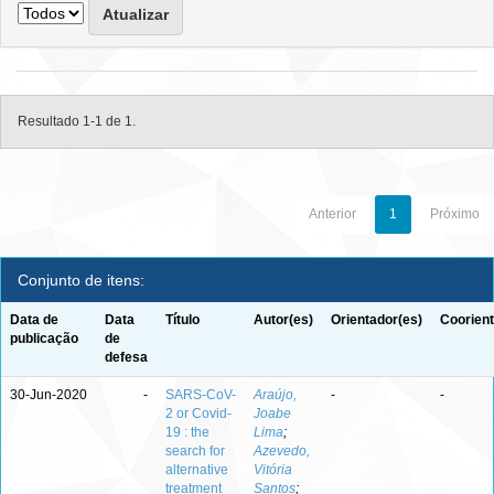
Resultado 1-1 de 1.
Anterior
1
Próximo
Conjunto de itens:
Data de
Data
Título
Autor(es)
Orientador(es)
Coorient
publicação
de
defesa
30-Jun-2020
-
SARS-CoV-
Araújo,
-
-
2 or Covid-
Joabe
19 : the
Lima
;
search for
Azevedo,
alternative
Vitória
treatment
Santos
;