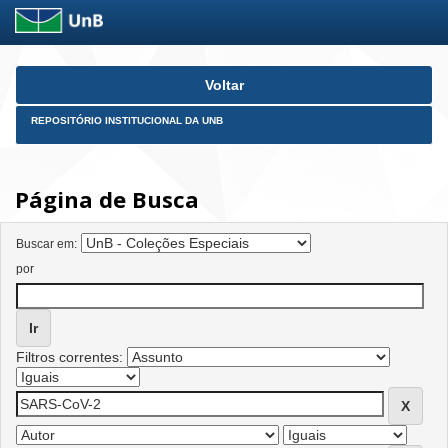
Skip
Voltar
navigation
REPOSITÓRIO INSTITUCIONAL DA UNB
Página de Busca
Buscar em:
por
Filtros correntes: