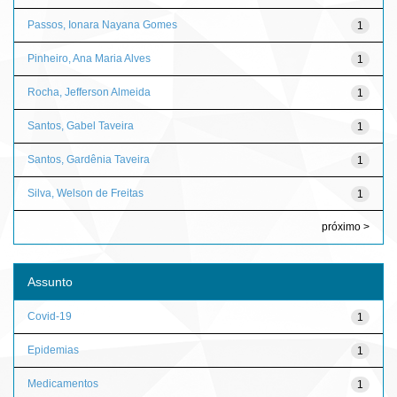
Passos, Ionara Nayana Gomes
1
Pinheiro, Ana Maria Alves
1
Rocha, Jefferson Almeida
1
Santos, Gabel Taveira
1
Santos, Gardênia Taveira
1
Silva, Welson de Freitas
1
próximo >
Assunto
Covid-19
1
Epidemias
1
Medicamentos
1