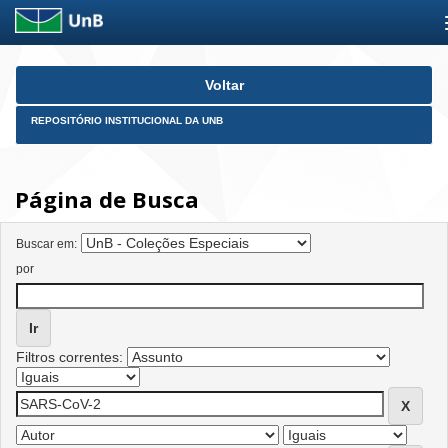
Skip
Voltar
navigation
REPOSITÓRIO INSTITUCIONAL DA UNB
Página de Busca
Buscar em:
por
Filtros correntes: