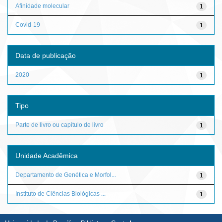
Afinidade molecular
1
Covid-19
1
Data de publicação
2020
1
Tipo
Parte de livro ou capítulo de livro
1
Unidade Acadêmica
Departamento de Genética e Morfol...
1
Instituto de Ciências Biológicas ...
1