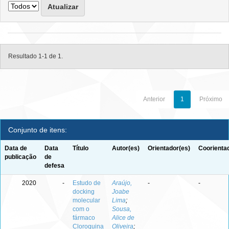
Resultado 1-1 de 1.
Anterior
1
Próximo
Conjunto de itens:
Data de
Data
Título
Autor(es)
Orientador(es)
Coorienta
publicação
de
defesa
2020
-
Estudo de
Araújo,
-
-
docking
Joabe
molecular
Lima
;
com o
Sousa,
fármaco
Alice de
Cloroquina
Oliveira
;