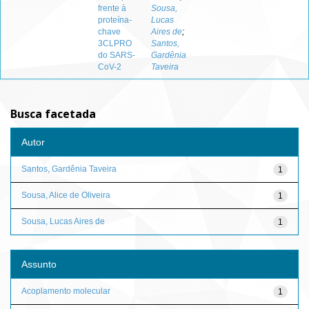
frente à
Sousa,
proteína-
Lucas
chave
Aires de
;
3CLPRO
Santos,
do SARS-
Gardênia
CoV-2
Taveira
Busca facetada
Autor
Santos, Gardênia Taveira
1
Sousa, Alice de Oliveira
1
Sousa, Lucas Aires de
1
Assunto
Acoplamento molecular
1