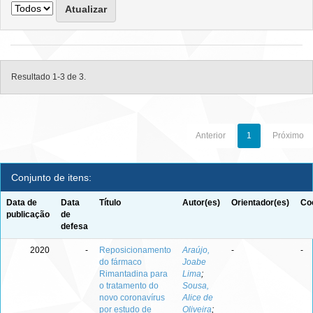
Resultado 1-3 de 3.
Anterior
1
Próximo
Conjunto de itens:
Data de
Data
Título
Autor(es)
Orientador(es)
Co
publicação
de
defesa
2020
-
Reposicionamento
Araújo,
-
-
do fármaco
Joabe
Rimantadina para
Lima
;
o tratamento do
Sousa,
novo coronavírus
Alice de
por estudo de
Oliveira
;