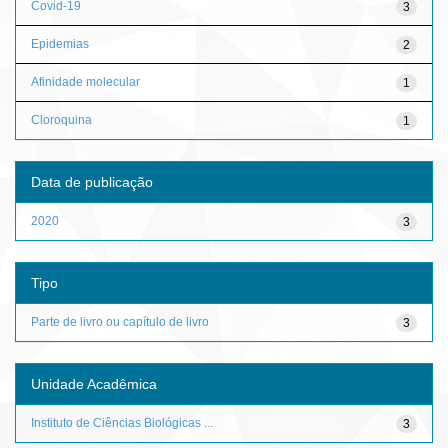
Covid-19
3
Epidemias
2
Afinidade molecular
1
Cloroquina
1
Data de publicação
2020
3
Tipo
Parte de livro ou capítulo de livro
3
Unidade Acadêmica
Instituto de Ciências Biológicas ...
3