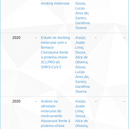
docking molecular
Sousa,
Lucas
Aires de
;
Santos,
Gardênia
Taveira
2020
-
Estudo de docking
Araújo,
-
-
molecular com o
Joabe
fármaco
Lima
;
Cloroquina frente
Sousa,
à proteína-chave
Alice de
3CLPRO do
Oliveira
;
SARS-CoV-2
Sousa,
Lucas
Aires de
;
Santos,
Gardênia
Taveira
2020
-
Análise da
Araújo,
-
-
afinidade
Joabe
molecular do
Lima
;
medicamento
Sousa,
Atazanavir frente à
Alice de
proteína-chave
Oliveira
;