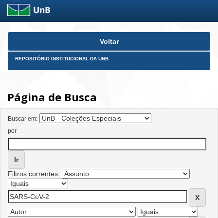
Skip
Voltar
navigation
REPOSITÓRIO INSTITUCIONAL DA UNB
Página de Busca
Buscar em:
por
Filtros correntes: