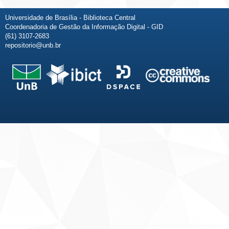
Universidade de Brasília - Biblioteca Central
Coordenadoria de Gestão da Informação Digital - GID
(61) 3107-2683
repositorio@unb.br
Fale conosco
Sobre