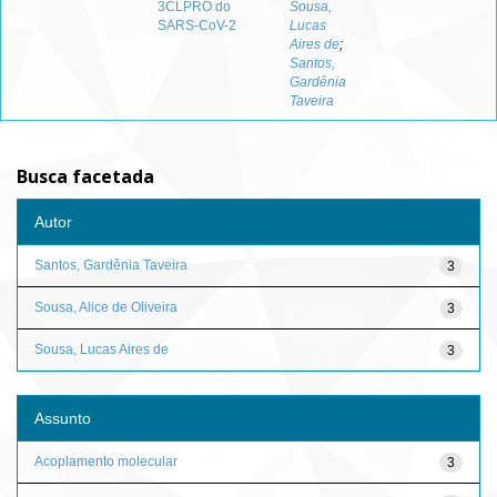
3CLPRO do
Sousa,
SARS-CoV-2
Lucas
Aires de
;
Santos,
Gardênia
Taveira
Busca facetada
Autor
Santos, Gardênia Taveira
3
Sousa, Alice de Oliveira
3
Sousa, Lucas Aires de
3
Assunto
Acoplamento molecular
3