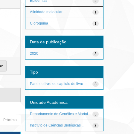
Epidemias
2
Afinidade molecular
1
Cloroquina
1
Data de publicação
2020
3
Tipo
Parte de livro ou capítulo de livro
3
Unidade Acadêmica
Departamento de Genética e Morfol...
3
Próximo
Instituto de Ciências Biológicas ...
3