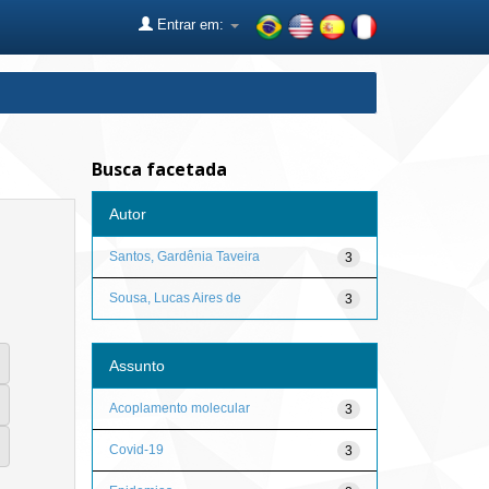
Entrar em:
Busca facetada
Autor
Santos, Gardênia Taveira
3
Sousa, Lucas Aires de
3
Assunto
Acoplamento molecular
3
Covid-19
3