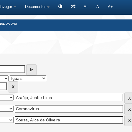
Navegar
Documentos
A-
A
A+
NAL DA UNB