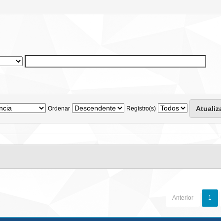
Ordenar
Registro(s)
Anterior
1