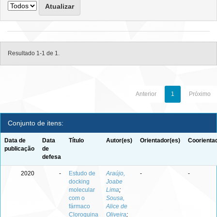
Resultado 1-1 de 1.
Anterior
1
Próximo
Conjunto de itens:
Data de
Data
Título
Autor(es)
Orientador(es)
Coorienta
publicação
de
defesa
2020
-
Estudo de
Araújo,
-
-
docking
Joabe
molecular
Lima
;
com o
Sousa,
fármaco
Alice de
Cloroquina
Oliveira
;