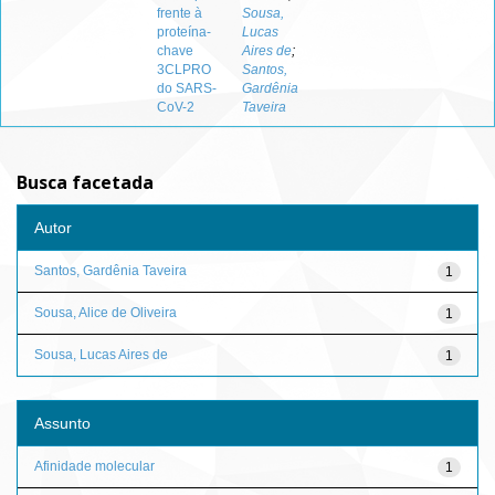
frente à
Sousa,
proteína-
Lucas
chave
Aires de
;
3CLPRO
Santos,
do SARS-
Gardênia
CoV-2
Taveira
Busca facetada
Autor
Santos, Gardênia Taveira
1
Sousa, Alice de Oliveira
1
Sousa, Lucas Aires de
1
Assunto
Afinidade molecular
1