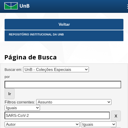
Skip
Voltar
navigation
REPOSITÓRIO INSTITUCIONAL DA UNB
Página de Busca
Buscar em:
por
Filtros correntes: