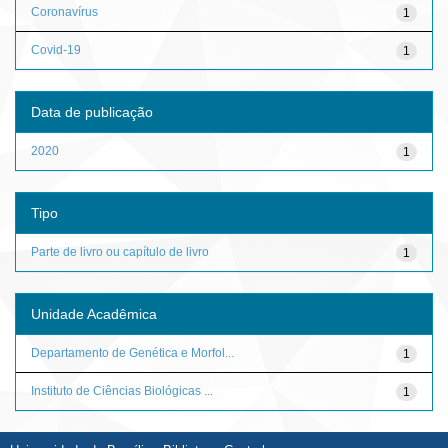
Coronavírus
1
Covid-19
1
Data de publicação
2020
1
Tipo
Parte de livro ou capítulo de livro
1
Unidade Acadêmica
Departamento de Genética e Morfol...
1
Instituto de Ciências Biológicas ...
1