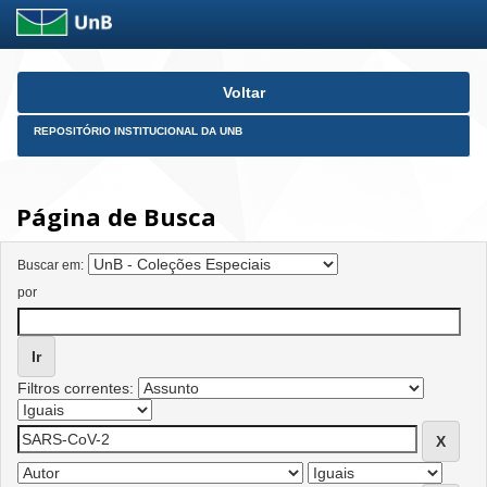
Skip
Voltar
navigation
REPOSITÓRIO INSTITUCIONAL DA UNB
Página de Busca
Buscar em:
por
Filtros correntes: