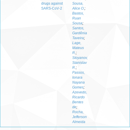
drugs against
Sousa,
SARS‑CoV‑2
Alice O.
;
Bastos,
Ruan
Sousa
;
Santos,
Gardênia
Taveira
;
Lage,
Mateus
R.
;
Stoyanov,
Stanislav
R.
;
Passos,
Ionara
Nayana
Gomes
;
Azevedo,
Ricardo
Bentes
de
;
Rocha,
Jefferson
Almeida