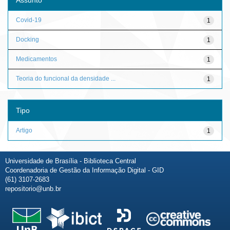
Covid-19
1
Docking
1
Medicamentos
1
Teoria do funcional da densidade ...
1
Tipo
Artigo
1
Universidade de Brasília - Biblioteca Central
Coordenadoria de Gestão da Informação Digital - GID
(61) 3107-2683
repositorio@unb.br