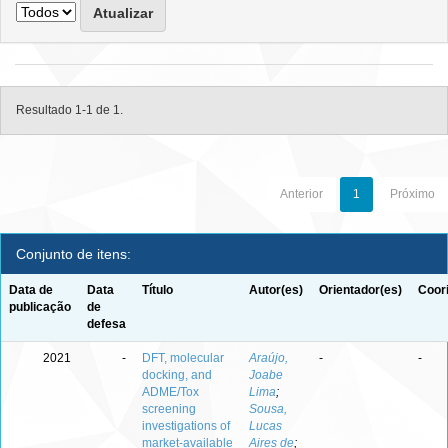
Resultado 1-1 de 1.
Anterior
1
Próximo
Conjunto de itens:
Data de
Data
Título
Autor(es)
Orientador(es)
Coor
publicação
de
defesa
2021
-
DFT, molecular
Araújo,
-
-
docking, and
Joabe
ADME/Tox
Lima
;
screening
Sousa,
investigations of
Lucas
market‑available
Aires de
;