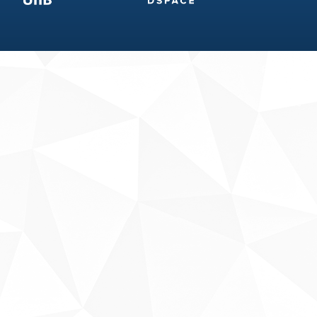
Fale conosco
Sobre