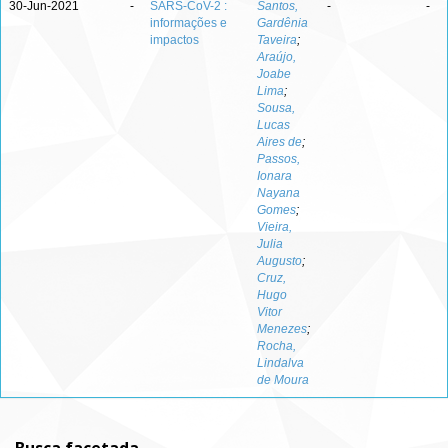
30-Jun-2021
-
SARS-CoV-2 :
Santos,
-
-
informações e
Gardênia
impactos
Taveira
;
Araújo,
Joabe
Lima
;
Sousa,
Lucas
Aires de
;
Passos,
Ionara
Nayana
Gomes
;
Vieira,
Julia
Augusto
;
Cruz,
Hugo
Vitor
Menezes
;
Rocha,
Lindalva
de Moura