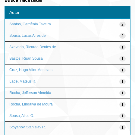
Busca facetada
Autor
Santos, Gardênia Taveira
2
Sousa, Lucas Aires de
2
Azevedo, Ricardo Bentes de
1
Bastos, Ruan Sousa
1
Cruz, Hugo Vitor Menezes
1
Lage, Mateus R.
1
Rocha, Jefferson Almeida
1
Rocha, Lindalva de Moura
1
Sousa, Alice O.
1
Stoyanov, Stanislav R.
1