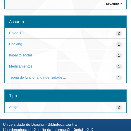
próximo >
Assunto
Covid-19
2
Docking
1
Impacto social
1
Medicamentos
1
Teoria do funcional da densidade ...
1
Tipo
Artigo
2
Universidade de Brasília - Biblioteca Central
Coordenadoria de Gestão da Informação Digital - GID