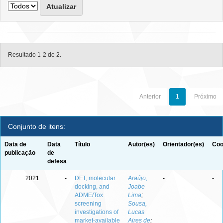
Resultado 1-2 de 2.
Anterior
1
Próximo
Conjunto de itens:
Data de
Data
Título
Autor(es)
Orientador(es)
Coo
publicação
de
defesa
2021
-
DFT, molecular
Araújo,
-
-
docking, and
Joabe
ADME/Tox
Lima
;
screening
Sousa,
investigations of
Lucas
market‑available
Aires de
;