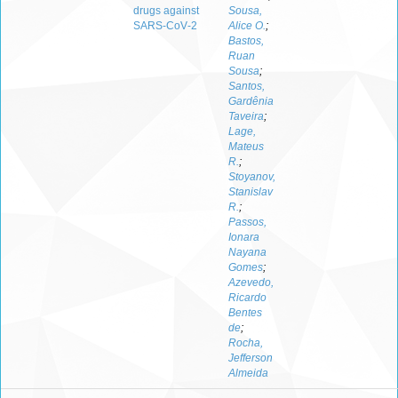
drugs against
Sousa,
SARS‑CoV‑2
Alice O.
;
Bastos,
Ruan
Sousa
;
Santos,
Gardênia
Taveira
;
Lage,
Mateus
R.
;
Stoyanov,
Stanislav
R.
;
Passos,
Ionara
Nayana
Gomes
;
Azevedo,
Ricardo
Bentes
de
;
Rocha,
Jefferson
Almeida