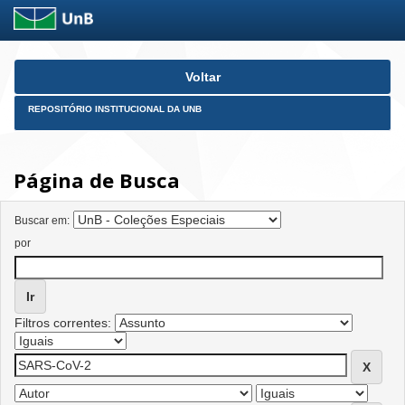
Skip
Voltar
navigation
REPOSITÓRIO INSTITUCIONAL DA UNB
Página de Busca
Buscar em:
por
Filtros correntes: