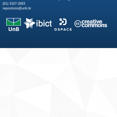
(61) 3107-2683
repositorio@unb.br
Fale conosco
Sobre