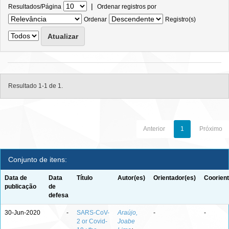
|
Resultados/Página
Ordenar registros por
Ordenar
Registro(s)
Resultado 1-1 de 1.
Anterior
1
Próximo
Conjunto de itens:
Data de
Data
Título
Autor(es)
Orientador(es)
Coorient
publicação
de
defesa
30-Jun-2020
-
SARS-CoV-
Araújo,
-
-
2 or Covid-
Joabe