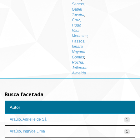
Santos,
Gabel
Taveira
;
Cruz,
Hugo
Vitor
Menezes
;
Passos,
Ionara
Nayana
Gomes
;
Rocha,
Jefferson
Almeida
Busca facetada
Autor
Araújo, Adrielle de Sá
1
Araújo, Ingryde Lima
1