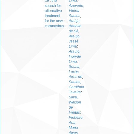
19 : the
Lima
;
search for
Azevedo,
alternative
Vitória
treatment
Santos
;
for the new
Araújo,
coronavirus
Adrielle
de Sá
;
Araújo,
Jessé
Lima
;
Araújo,
Ingryde
Lima
;
Sousa,
Lucas
Aires de
;
Santos,
Gardênia
Taveira
;
Silva,
Welson
de
Freitas
;
Pinheiro,
Ana
Maria
Alves
;