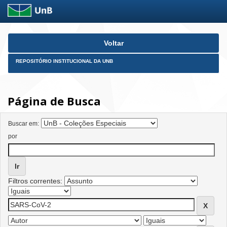
Skip
Voltar
navigation
REPOSITÓRIO INSTITUCIONAL DA UNB
Página de Busca
Buscar em:
por
Filtros correntes: