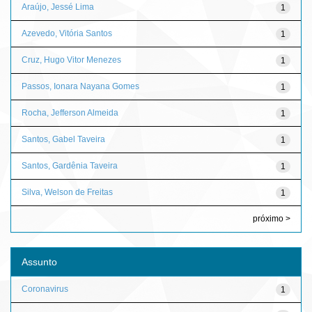
Araújo, Jessé Lima
1
Azevedo, Vitória Santos
1
Cruz, Hugo Vitor Menezes
1
Passos, Ionara Nayana Gomes
1
Rocha, Jefferson Almeida
1
Santos, Gabel Taveira
1
Santos, Gardênia Taveira
1
Silva, Welson de Freitas
1
próximo >
Assunto
Coronavirus
1