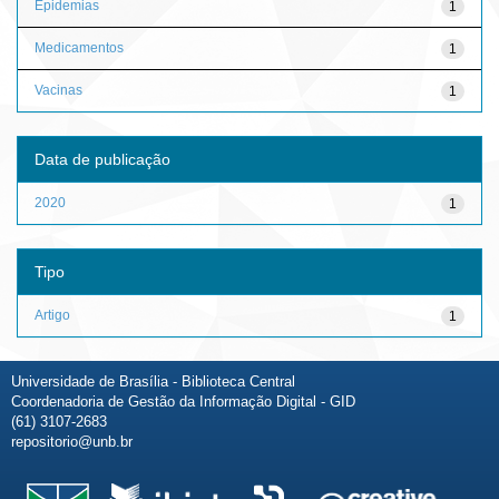
Epidemias
1
Medicamentos
1
Vacinas
1
Data de publicação
2020
1
Tipo
Artigo
1
Universidade de Brasília - Biblioteca Central
Coordenadoria de Gestão da Informação Digital - GID
(61) 3107-2683
repositorio@unb.br