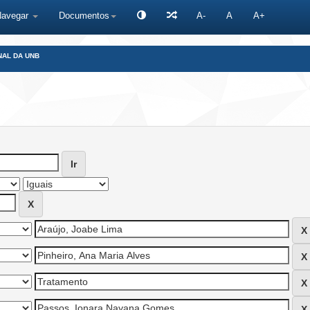
Navegar
Documentos
A-
A
A+
NAL DA UNB