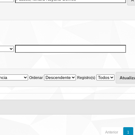
Ordenar
Registro(s)
Anterior
1