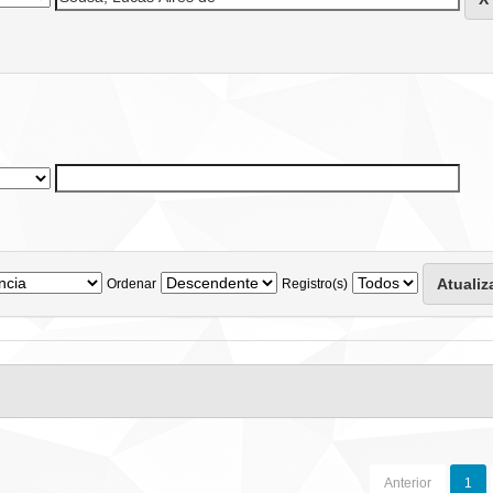
Ordenar
Registro(s)
Anterior
1