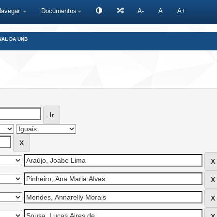
Navegar
Documentos
A-
A
A+
NAL DA UNB