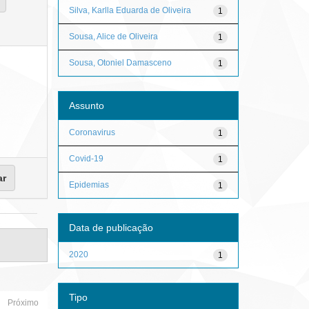
Silva, Karlla Eduarda de Oliveira
1
Sousa, Alice de Oliveira
1
Sousa, Otoniel Damasceno
1
Assunto
Coronavirus
1
Covid-19
1
Epidemias
1
Data de publicação
2020
1
Tipo
Próximo