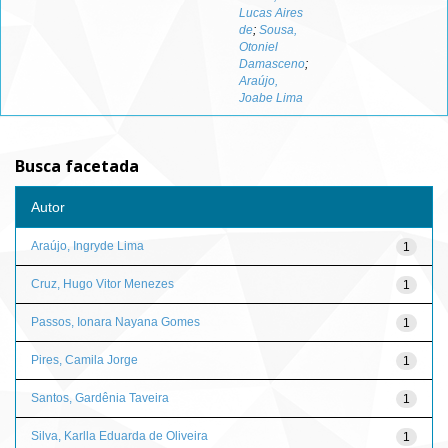
Lucas Aires
de
;
Sousa,
Otoniel
Damasceno
;
Araújo,
Joabe Lima
Busca facetada
Autor
Araújo, Ingryde Lima
1
Cruz, Hugo Vitor Menezes
1
Passos, Ionara Nayana Gomes
1
Pires, Camila Jorge
1
Santos, Gardênia Taveira
1
Silva, Karlla Eduarda de Oliveira
1