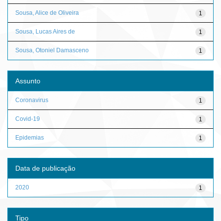
Sousa, Alice de Oliveira
1
Sousa, Lucas Aires de
1
Sousa, Otoniel Damasceno
1
Assunto
Coronavirus
1
Covid-19
1
Epidemias
1
Data de publicação
2020
1
Tipo