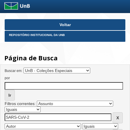
Skip
Voltar
navigation
REPOSITÓRIO INSTITUCIONAL DA UNB
Página de Busca
Buscar em:
por
Filtros correntes: