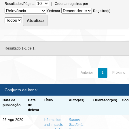
|
Resultados/Página
Ordenar registros por
Ordenar
Registro(s)
Resultado 1-1 de 1.
Anterior
1
Próximo
Conjunto de itens:
Data de
Data
Título
Autor(es)
Orientador(es)
Coor
publicação
de
defesa
26-Ago-2020
-
Information
Santos,
-
-
and impacts
Gardênia