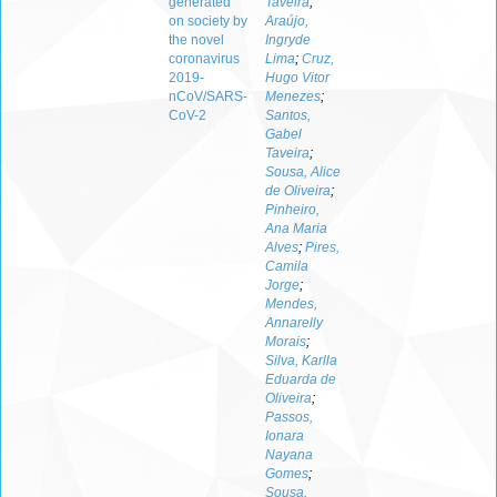
generated
Taveira
;
on society by
Araújo,
the novel
Ingryde
coronavirus
Lima
;
Cruz,
2019-
Hugo Vitor
nCoV/SARS-
Menezes
;
CoV-2
Santos,
Gabel
Taveira
;
Sousa, Alice
de Oliveira
;
Pinheiro,
Ana Maria
Alves
;
Pires,
Camila
Jorge
;
Mendes,
Annarelly
Morais
;
Silva, Karlla
Eduarda de
Oliveira
;
Passos,
Ionara
Nayana
Gomes
;
Sousa,