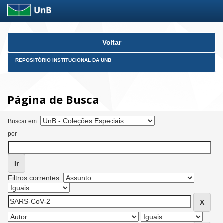
Skip
Voltar
navigation
REPOSITÓRIO INSTITUCIONAL DA UNB
Página de Busca
Buscar em:
por
Filtros correntes: