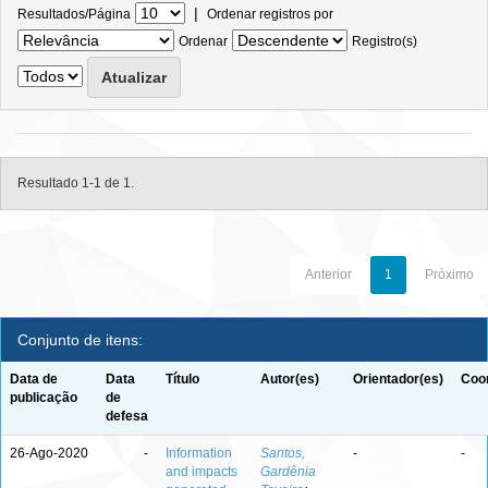
|
Resultados/Página
Ordenar registros por
Ordenar
Registro(s)
Resultado 1-1 de 1.
Anterior
1
Próximo
Conjunto de itens:
Data de
Data
Título
Autor(es)
Orientador(es)
Coor
publicação
de
defesa
26-Ago-2020
-
Information
Santos,
-
-
and impacts
Gardênia