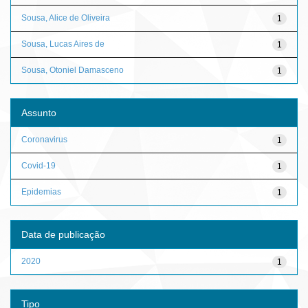
Sousa, Alice de Oliveira
1
Sousa, Lucas Aires de
1
Sousa, Otoniel Damasceno
1
Assunto
Coronavirus
1
Covid-19
1
Epidemias
1
Data de publicação
2020
1
Tipo