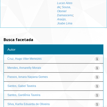
Lucas Aires
de
;
Sousa,
Otoniel
Damasceno
;
Araújo,
Joabe Lima
Busca facetada
Autor
Cruz, Hugo Vitor Menezes
1
Mendes, Annarelly Morais
1
Passos, Ionara Nayana Gomes
1
Santos, Gabel Taveira
1
Santos, Gardênia Taveira
1
Silva, Karlla Eduarda de Oliveira
1