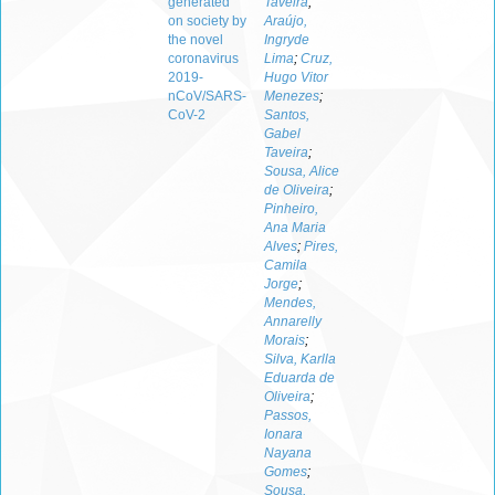
generated
Taveira
;
on society by
Araújo,
the novel
Ingryde
coronavirus
Lima
;
Cruz,
2019-
Hugo Vitor
nCoV/SARS-
Menezes
;
CoV-2
Santos,
Gabel
Taveira
;
Sousa, Alice
de Oliveira
;
Pinheiro,
Ana Maria
Alves
;
Pires,
Camila
Jorge
;
Mendes,
Annarelly
Morais
;
Silva, Karlla
Eduarda de
Oliveira
;
Passos,
Ionara
Nayana
Gomes
;
Sousa,