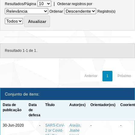
|
Resultados/Página
Ordenar registros por
Ordenar
Registro(s)
Resultado 1-1 de 1.
Anterior
1
Próximo
Conjunto de itens:
Data de
Data
Título
Autor(es)
Orientador(es)
Coorient
publicação
de
defesa
30-Jun-2020
-
SARS-CoV-
Araújo,
-
-
2 or Covid-
Joabe