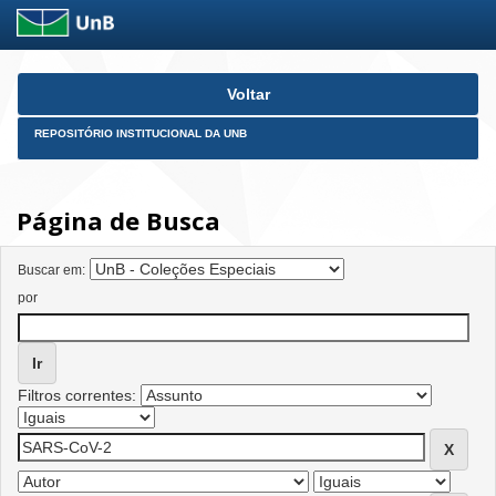
Skip
Voltar
navigation
REPOSITÓRIO INSTITUCIONAL DA UNB
Página de Busca
Buscar em:
por
Filtros correntes: