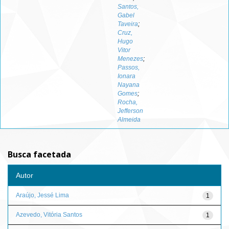
Santos,
Gabel
Taveira
;
Cruz,
Hugo
Vitor
Menezes
;
Passos,
Ionara
Nayana
Gomes
;
Rocha,
Jefferson
Almeida
Busca facetada
Autor
Araújo, Jessé Lima
1
Azevedo, Vitória Santos
1