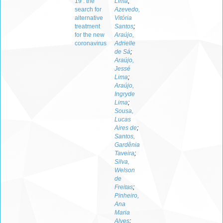
19 : the
Lima
;
search for
Azevedo,
alternative
Vitória
treatment
Santos
;
for the new
Araújo,
coronavirus
Adrielle
de Sá
;
Araújo,
Jessé
Lima
;
Araújo,
Ingryde
Lima
;
Sousa,
Lucas
Aires de
;
Santos,
Gardênia
Taveira
;
Silva,
Welson
de
Freitas
;
Pinheiro,
Ana
Maria
Alves
;