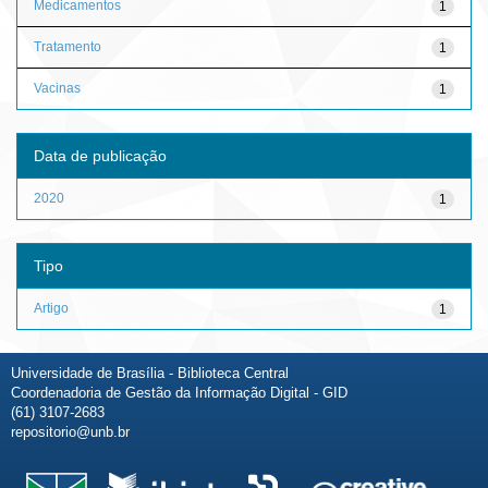
Medicamentos
1
Tratamento
1
Vacinas
1
Data de publicação
2020
1
Tipo
Artigo
1
Universidade de Brasília - Biblioteca Central
Coordenadoria de Gestão da Informação Digital - GID
(61) 3107-2683
repositorio@unb.br