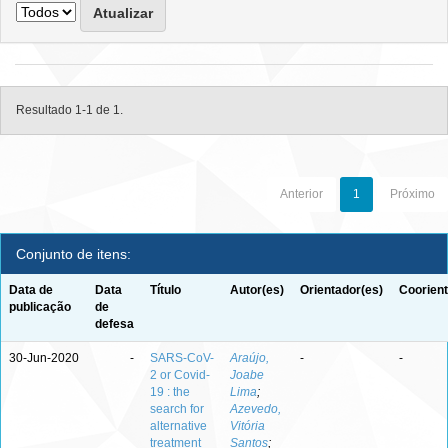
Resultado 1-1 de 1.
Anterior
1
Próximo
Conjunto de itens:
Data de
Data
Título
Autor(es)
Orientador(es)
Coorient
publicação
de
defesa
30-Jun-2020
-
SARS-CoV-
Araújo,
-
-
2 or Covid-
Joabe
19 : the
Lima
;
search for
Azevedo,
alternative
Vitória
treatment
Santos
;