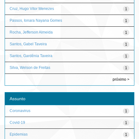
Cruz, Hugo Vitor Menezes
1
Passos, Ionara Nayana Gomes
1
Rocha, Jefferson Almeida
1
Santos, Gabel Taveira
1
Santos, Gardênia Taveira
1
Silva, Welson de Freitas
1
próximo >
Assunto
Coronavirus
1
Covid-19
1
Epidemias
1