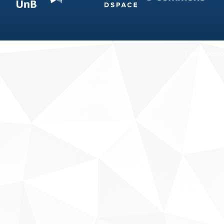
Fale conosco
Sobre