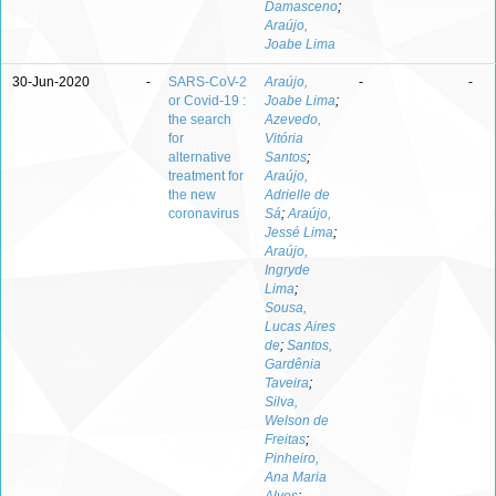
Damasceno
;
Araújo,
Joabe Lima
30-Jun-2020
-
SARS-CoV-2
Araújo,
-
-
or Covid-19 :
Joabe Lima
;
the search
Azevedo,
for
Vitória
alternative
Santos
;
treatment for
Araújo,
the new
Adrielle de
coronavirus
Sá
;
Araújo,
Jessé Lima
;
Araújo,
Ingryde
Lima
;
Sousa,
Lucas Aires
de
;
Santos,
Gardênia
Taveira
;
Silva,
Welson de
Freitas
;
Pinheiro,
Ana Maria