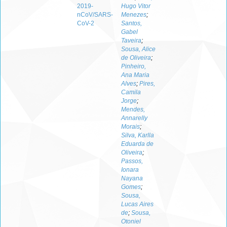
2019-
Hugo Vitor
nCoV/SARS-
Menezes
;
CoV-2
Santos,
Gabel
Taveira
;
Sousa, Alice
de Oliveira
;
Pinheiro,
Ana Maria
Alves
;
Pires,
Camila
Jorge
;
Mendes,
Annarelly
Morais
;
Silva, Karlla
Eduarda de
Oliveira
;
Passos,
Ionara
Nayana
Gomes
;
Sousa,
Lucas Aires
de
;
Sousa,
Otoniel