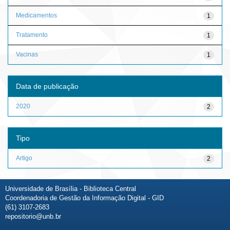
Medicamentos
1
Tratamento
1
Vacinas
1
Data de publicação
2020
2
Tipo
Artigo
2
Universidade de Brasília - Biblioteca Central
Coordenadoria de Gestão da Informação Digital - GID
(61) 3107-2683
repositorio@unb.br