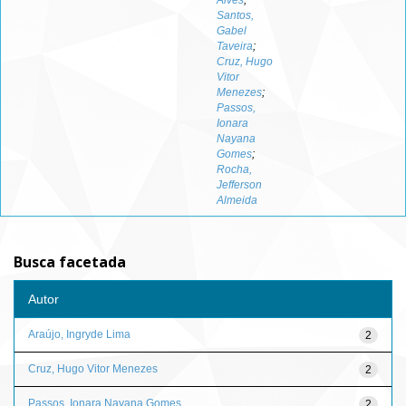
Alves
;
Santos,
Gabel
Taveira
;
Cruz, Hugo
Vitor
Menezes
;
Passos,
Ionara
Nayana
Gomes
;
Rocha,
Jefferson
Almeida
Busca facetada
Autor
Araújo, Ingryde Lima
2
Cruz, Hugo Vitor Menezes
2
Passos, Ionara Nayana Gomes
2