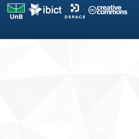
Fale conosco
Sobre