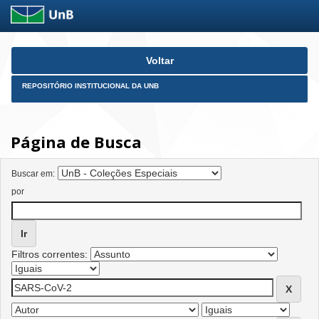
Skip
Voltar
navigation
REPOSITÓRIO INSTITUCIONAL DA UNB
Página de Busca
Buscar em:
por
Filtros correntes: