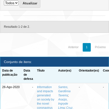
Resultado 1-2 de 2.
Anterior
1
Próximo
Conjunto de itens:
Data de
Data
Título
Autor(es)
Orientador(es)
Coor
publicação
de
defesa
26-Ago-2020
-
Information
Santos,
-
-
and impacts
Gardênia
generated
Taveira
;
on society by
Araújo,
the novel
Ingryde
coronavirus
Lima
;
Cruz,