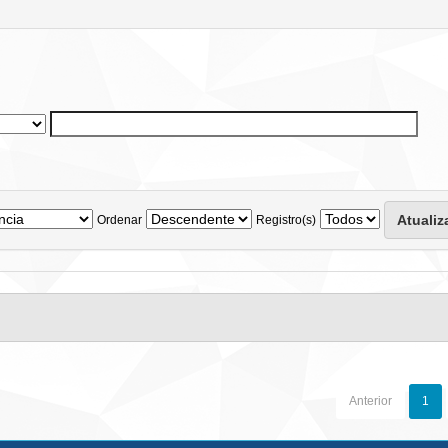
Ordenar
Registro(s)
Anterior
1