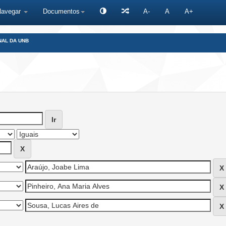
Navegar
Documentos
A-
A
A+
NAL DA UNB