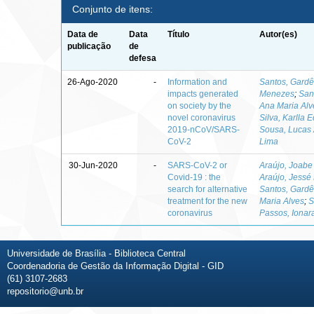
Conjunto de itens:
Data de
Data
Título
Autor(es)
publicação
de
defesa
26-Ago-2020
-
Information and
Santos, Gardê
impacts generated
Menezes
;
San
on society by the
Ana Maria Alv
novel coronavirus
Silva, Karlla 
2019-nCoV/SARS-
Sousa, Lucas 
CoV-2
Lima
30-Jun-2020
-
SARS-CoV-2 or
Araújo, Joabe
Covid-19 : the
Araújo, Jessé
search for alternative
Santos, Gardê
treatment for the new
Maria Alves
;
S
coronavirus
Passos, Iona
Universidade de Brasília - Biblioteca Central
Coordenadoria de Gestão da Informação Digital - GID
(61) 3107-2683
repositorio@unb.br