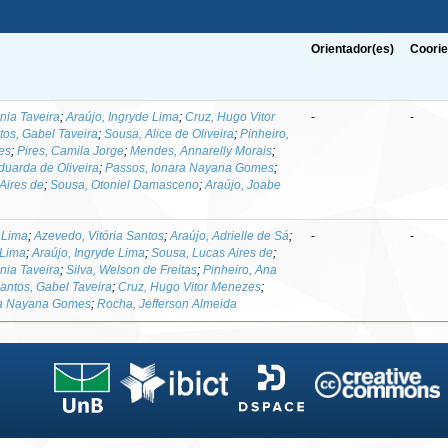
Orientador(es)
Coorie
nia Taveira
;
Araújo, Ingryde Lima
;
Cruz, Hugo Vitor
-
-
tos, Gabel Taveira
;
Sousa, Alice de Oliveira
;
Pinheiro,
es
;
Pires, Camila Jorge
;
Mendes, Annarelly Morais
;
Eduarda de Oliveira
;
Passos, Ionara Nayana Gomes
;
Aires de
;
Sousa, Otoniel Damasceno
;
Araújo, Joabe
 Lima
;
Azevedo, Vitória Santos
;
Araújo, Adrielle de Sá
;
-
-
 Lima
;
Araújo, Ingryde Lima
;
Sousa, Lucas Aires de
;
nia Taveira
;
Silva, Welson de Freitas
;
Pinheiro, Ana
antos, Gabel Taveira
;
Cruz, Hugo Vitor Menezes
;
ra Nayana Gomes
;
Rocha, Jefferson Almeida