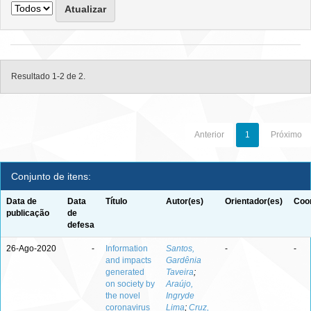
Resultado 1-2 de 2.
Anterior
1
Próximo
Conjunto de itens:
Data de
Data
Título
Autor(es)
Orientador(es)
Coor
publicação
de
defesa
26-Ago-2020
-
Information
Santos,
-
-
and impacts
Gardênia
generated
Taveira
;
on society by
Araújo,
the novel
Ingryde
coronavirus
Lima
;
Cruz,