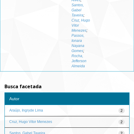
Alves
;
Santos,
Gabel
Taveira
;
Cruz, Hugo
Vitor
Menezes
;
Passos,
Ionara
Nayana
Gomes
;
Rocha,
Jefferson
Almeida
Busca facetada
Autor
Araújo, Ingryde Lima
2
Cruz, Hugo Vitor Menezes
2
Santos, Gabel Taveira
2