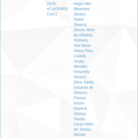
2019-
Hugo Vitor
nCoV/SARS-
Menezes
;
CoV-2
Santos,
Gabel
Taveira
;
Sousa, Alice
de Oliveira
;
Pinheiro,
Ana Maria
Alves
;
Pires,
Camila
Jorge
;
Mendes,
Annarelly
Morais
;
Silva, Karlla
Eduarda de
Oliveira
;
Passos,
Ionara
Nayana
Gomes
;
Sousa,
Lucas Aires
de
;
Sousa,
Otoniel