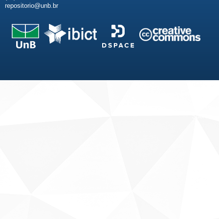
repositorio@unb.br
Fale conosco
Sobre