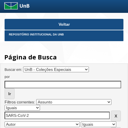
Skip
Voltar
navigation
REPOSITÓRIO INSTITUCIONAL DA UNB
Página de Busca
Buscar em:
por
Filtros correntes: