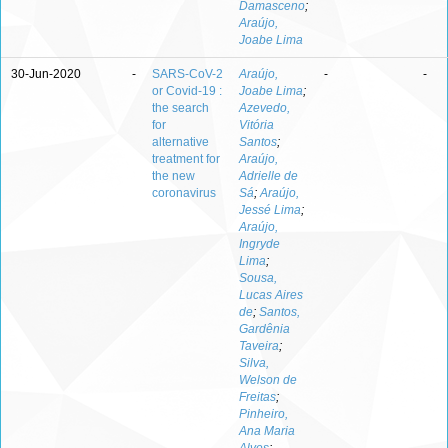
Damasceno
;
Araújo,
Joabe Lima
30-Jun-2020
-
SARS-CoV-2
Araújo,
-
-
or Covid-19 :
Joabe Lima
;
the search
Azevedo,
for
Vitória
alternative
Santos
;
treatment for
Araújo,
the new
Adrielle de
coronavirus
Sá
;
Araújo,
Jessé Lima
;
Araújo,
Ingryde
Lima
;
Sousa,
Lucas Aires
de
;
Santos,
Gardênia
Taveira
;
Silva,
Welson de
Freitas
;
Pinheiro,
Ana Maria