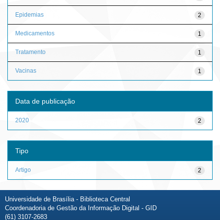
Epidemias
2
Medicamentos
1
Tratamento
1
Vacinas
1
Data de publicação
2020
2
Tipo
Artigo
2
Universidade de Brasília - Biblioteca Central
Coordenadoria de Gestão da Informação Digital - GID
(61) 3107-2683